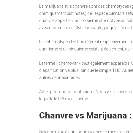
La marijuana et le chanvre sont des chémotypes (
chimiquement distinctes) de l’espèce c
annabis sati
chanvre appartient au troisième chémotype du cann
avec une teneur en CBD écrasante, jusqu’à 1% de TH
Les chémotypes I et II se réfèrent respectivement
quatrième et un cinquième existent également, qui 
Le terme « chemovar » peut également apparaître.
classification va plus loin que le simple THC. Au l
autres cannabinoïdes.
Alors pourquoi la confusion ? Nous y reviendrons
laquelle le CBD sent l’herbe.
Chanvre vs Marijuana : 
Science mise à part, pourquoi ces termes existent-