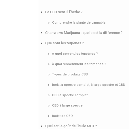
Le CBD sent-il l’herbe ?
Comprendre la plante de cannabis
Chanvre vs Marijuana : quelle est la différence ?
Que sont les terpènes ?
A quoi servent les terpènes ?
À quoi ressemblent les terpènes ?
Types de produits CBD
Isolat à spectre complet, à large spectre et CBD
CBD à spectre complet
CBD à large spectre
Isolat de CBD
Quel est le goût de l’huile MCT ?