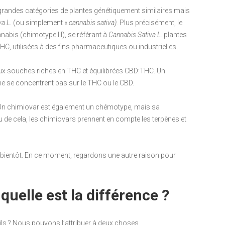
grandes catégories de plantes génétiquement similaires mais
va L.
(ou simplement «
cannabis sativa).
Plus précisément, le
abis (chimotype III), se référant à
Cannabis Sativa L.
plantes
C, utilisées à des fins pharmaceutiques ou industrielles.
 aux souches riches en THC et équilibrées CBD:THC. Un
ne se concentrent pas sur le THC ou le CBD.
 Un chimiovar est également un chémotype, mais sa
ieu de cela, les chimiovars prennent en compte les terpènes et
 bientôt. En ce moment, regardons une autre raison pour
quelle est la différence ?
ils ? Nous pouvons l’attribuer à deux choses.