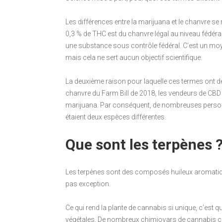
Les différences entre la marijuana et le chanvre se
0,3 % de THC est du chanvre légal au niveau fédéral.
une substance sous contrôle fédéral. C’est un moye
mais cela ne sert aucun objectif scientifique.
La deuxième raison pour laquelle ces termes ont déc
chanvre du Farm Bill de 2018, les vendeurs de CBD o
marijuana. Par conséquent, de nombreuses personn
étaient deux espèces différentes.
Que sont les terpènes 
Les terpènes sont des composés huileux aromatiques
pas exception.
Ce qui rend la plante de cannabis si unique, c’est 
végétales. De nombreux chimiovars de cannabis co