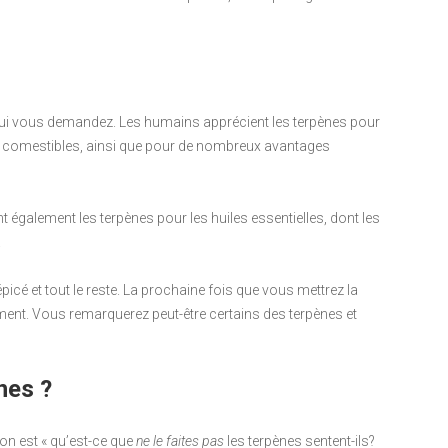
qui vous demandez. Les humains apprécient les terpènes pour
ntes comestibles, ainsi que pour de nombreux avantages
 également les terpènes pour les huiles essentielles, dont les
.
icé et tout le reste. La prochaine fois que vous mettrez la
ement. Vous remarquerez peut-être certains des terpènes et
nes ?
ion est « qu’est-ce que
ne le faites pas
les terpènes sentent-ils?