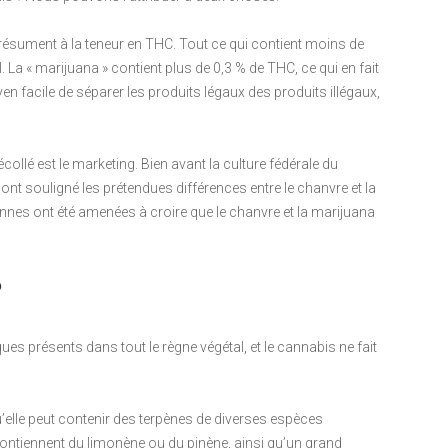
 résument à la teneur en THC. Tout ce qui contient moins de
 La « marijuana » contient plus de 0,3 % de THC, ce qui en fait
n facile de séparer les produits légaux des produits illégaux,
ollé est le marketing. Bien avant la culture fédérale du
nt souligné les prétendues différences entre le chanvre et la
es ont été amenées à croire que le chanvre et la marijuana
?
 présents dans tout le règne végétal, et le cannabis ne fait
qu’elle peut contenir des terpènes de diverses espèces
ntiennent du limonène ou du pinène, ainsi qu’un grand