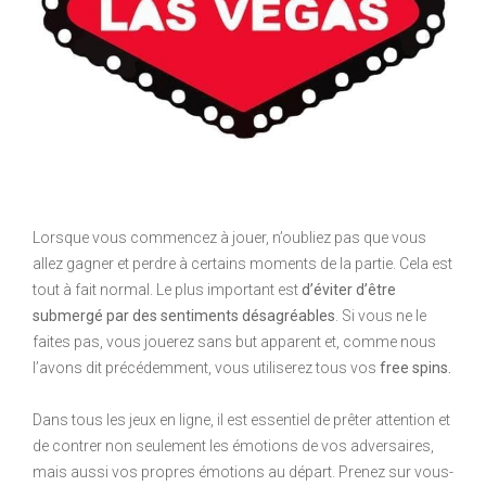
Lorsque vous commencez à jouer, n’oubliez pas que vous
allez gagner et perdre à certains moments de la partie. Cela est
tout à fait normal. Le plus important est
d’éviter d’être
submergé par des sentiments désagréables
. Si vous ne le
faites pas, vous jouerez sans but apparent et, comme nous
l’avons dit précédemment, vous utiliserez tous vos
free spins.
Dans tous les jeux en ligne, il est essentiel de prêter attention et
de contrer non seulement les émotions de vos adversaires,
mais aussi vos propres émotions au départ. Prenez sur vous-