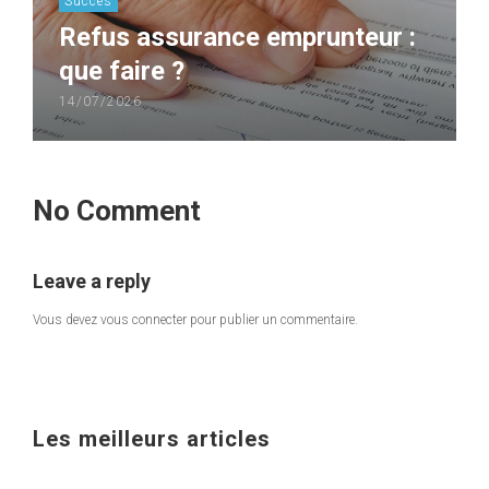
Succès
Refus assurance emprunteur :
que faire ?
14/07/2026
No Comment
Leave a reply
Vous devez
vous connecter
pour publier un commentaire.
Les meilleurs articles