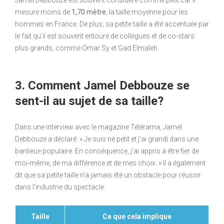
Jamel Debbouze est souvent considéré comme petit car il
mesure moins de
1,70 mètre
, la taille moyenne pour les
hommes en France. De plus, sa petite taille a été accentuée par
le fait qu’il est souvent entouré de collègues et de co-stars
plus grands, comme Omar Sy et Gad Elmaleh.
3. Comment Jamel Debbouze se
sent-il au sujet de sa taille?
Dans une interview avec le magazine Télérama, Jamel
Debbouze a déclaré: « Je suis né petit et j’ai grandi dans une
banlieue populaire. En conséquence, j’ai appris à être fier de
moi-même, de ma différence et de mes choix. » Il a également
dit que sa petite taille n’a jamais été un obstacle pour réussir
dans l’industrie du spectacle.
Taille
Ce que cela implique