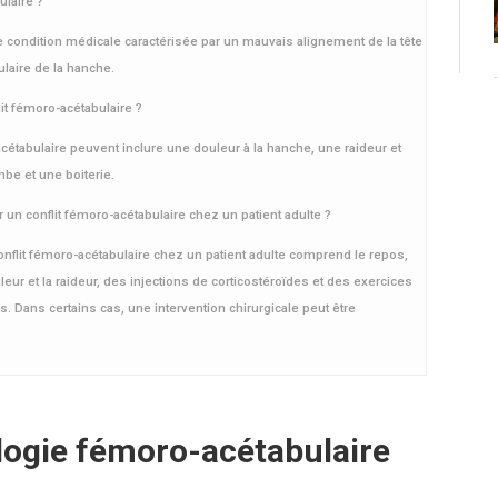
ulaire ?
e condition médicale caractérisée par un mauvais alignement de la tête
culaire de la hanche.
it fémoro-acétabulaire ?
tabulaire peuvent inclure une douleur à la hanche, une raideur et
mbe et une boiterie.
un conflit fémoro-acétabulaire chez un patient adulte ?
flit fémoro-acétabulaire chez un patient adulte comprend le repos,
eur et la raideur, des injections de corticostéroïdes et des exercices
s. Dans certains cas, une intervention chirurgicale peut être
ologie fémoro-acétabulaire