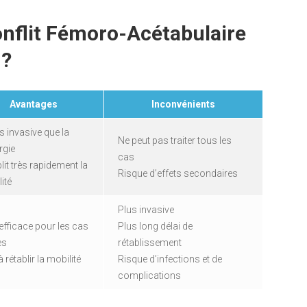
nflit Fémoro-Acétabulaire
 ?
Avantages
Inconvénients
 invasive que la
Ne peut pas traiter tous les
rgie
cas
lit très rapidement la
Risque d’effets secondaires
ité
Plus invasive
efficace pour les cas
Plus long délai de
es
rétablissement
à rétablir la mobilité
Risque d’infections et de
complications