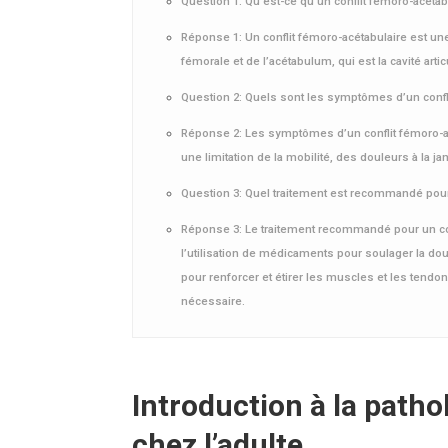
Question 1: Qu’est-ce qu’un conflit fémoro-acétab
Réponse 1: Un conflit fémoro-acétabulaire est un
fémorale et de l’acétabulum, qui est la cavité arti
Question 2: Quels sont les symptômes d’un confl
Réponse 2: Les symptômes d’un conflit fémoro-acé
une limitation de la mobilité, des douleurs à la ja
Question 3: Quel traitement est recommandé pour 
Réponse 3: Le traitement recommandé pour un con
l’utilisation de médicaments pour soulager la doul
pour renforcer et étirer les muscles et les tendon
nécessaire.
Introduction à la path
chez l’adulte