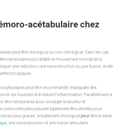
fémoro-acétabulaire chez
adulte peut être chirurgical ou non chirurgical. Dans les cas
t être nécessaire pour rétablir le mouvement normal de la
pliquer une réduction, une reconstruction ou une fusion, et elle
u arthroscopiques.
ns physiques peut être recommandé, impliquant des
forcer les muscles et à réduire l’inflammation. Parallèlement à
is être nécessaires pour soulager la douleur et
de corticostéroïdes peuvent également être utilisées pour
 cas les plus graves, le traitement chirurgical
peut
être la seule
que
, une reconstruction et une fusion articulaire.