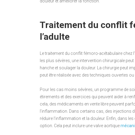
douleur et améliorer la fonction.
Traitement du conflit 
l’adulte
Le traitement du conflit fémoro-acétabulaire chez l’
les plus sévères, une intervention chirurgicale peu
hanche et soulager la douleur. La chirurgie peut im
peut être réalisée avec des techniques ouvertes o
Pour les cas moins sévères, un programme de soi
étirements et des exercices qui peuvent aider à ren
cela, des médicaments en vente libre peuvent parfo
l’inflammation. Dans certains cas, des injections 
réduire l’inflammation et la douleur. Enfin, dans les
option. Cela peut inclure une valve aortique
mécani