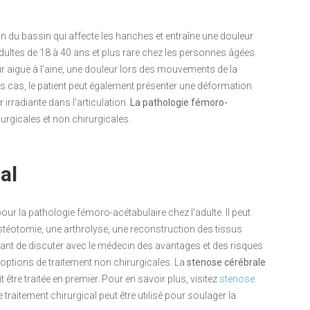
n du bassin qui affecte les hanches et entraîne une douleur
adultes de 18 à 40 ans et plus rare chez les personnes âgées.
 aiguë à l’aine, une douleur lors des mouvements de la
ns cas, le patient peut également présenter une déformation
 irradiante dans l’articulation.
La pathologie fémoro-
rurgicales et non chirurgicales.
al
pour la pathologie fémoro-acétabulaire chez l’adulte. Il peut
ostéotomie, une arthrolyse, une reconstruction des tissus
tant de discuter avec le médecin des avantages et des risques
 options de traitement non chirurgicales. La
stenose cérébrale
être traitée en premier. Pour en savoir plus, visitez
stenose
e traitement chirurgical peut être utilisé pour soulager la