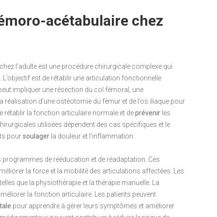
fémoro-acétabulaire chez
 chez l’adulte est une procédure chirurgicale complexe qui
. L’objectif est de rétablir une articulation fonctionnelle
t peut impliquer une résection du col fémoral, une
a réalisation d’une ostéotomie du fémur et de l’os iliaque pour
e rétablir la fonction articulaire normale et de
prévenir
les
hirurgicales utilisées dépendent des cas spécifiques et le
ts pour
soulager
la douleur et l’inflammation.
des programmes de rééducation et de réadaptation. Ces
iorer la force et la mobilité des articulations affectées. Les
elles que la physiothérapie et la thérapie manuelle. La
améliorer la fonction articulaire. Les patients peuvent
tale
pour apprendre à gérer leurs symptômes et améliorer