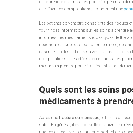
et de prendre des mesures pour récupérer rapidemen
entraîner des complications, notamment une
peau
Les patients doivent être conscients des risques e
fournir des informations sur les soins à prendre av
informés des médicaments et des types de thérapie q
secondaires. Une fois l’opération terminée, des inst
essentiel que les patients suivent les instructions 
complications et les effets secondaires. Les pati
mesures à prendre pour récupérer plus rapidement et
Quels sont les soins po
médicaments à prendr
Après une
fracture du ménisque
, le temps de récup
subie. En général, il est conseillé de suivre une réé
risques de récidive. Il est aussi important de resp