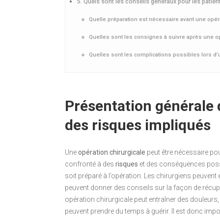
5. Quels sont les conseils généraux pour les patien
Quelle préparation est nécessaire avant une opérat
Quelles sont les consignes à suivre après une opér
Quelles sont les complications possibles lors d’un
Présentation générale d
des risques impliqués
Une
opération chirurgicale
peut être nécessaire pour
confronté à des
risques
et des conséquences possibl
soit préparé à l’opération. Les chirurgiens peuvent 
peuvent donner des conseils sur la façon de récupé
opération chirurgicale peut entraîner des douleur
peuvent prendre du temps à guérir. Il est donc imp