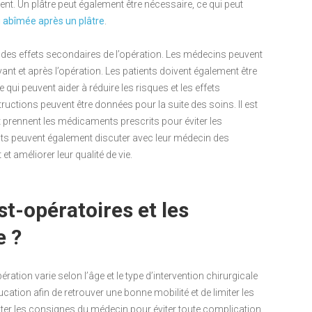
t. Un plâtre peut également être nécessaire, ce qui peut
 abîmée après un plâtre
.
t des effets secondaires de l’opération. Les médecins peuvent
ant et après l’opération. Les patients doivent également être
ui peuvent aider à réduire les risques et les effets
ructions peuvent être données pour la suite des soins. Il est
et prennent les médicaments prescrits pour éviter les
ents peuvent également discuter avec leur médecin des
 améliorer leur qualité de vie.
st-opératoires et les
e ?
ération varie selon l’âge et le type d’intervention chirurgicale
ducation afin de retrouver une bonne mobilité et de limiter les
ecter les consignes du médecin pour éviter toute complication