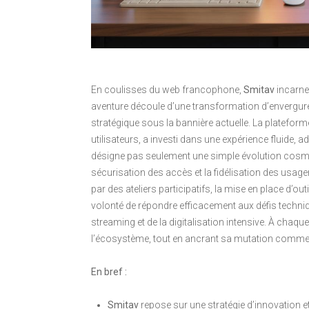
En coulisses du web francophone,
Smitav
incarne
aventure découle d’une transformation d’envergure
stratégique sous la bannière actuelle. La plateform
utilisateurs, a investi dans une expérience fluid
désigne pas seulement une simple évolution cosméti
sécurisation des accès et la fidélisation des usag
par des ateliers participatifs, la mise en place d’outi
volonté de répondre efficacement aux défis techniq
streaming et de la digitalisation intensive. À chaq
l’écosystème, tout en ancrant sa mutation comme u
En bref :
Smitav
repose sur une stratégie d’innovation et 