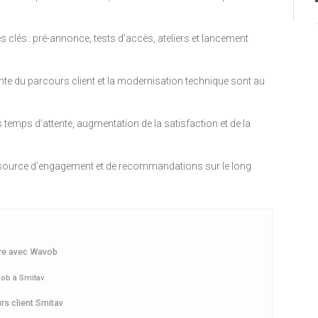
s clés : pré-annonce, tests d’accès, ateliers et lancement
fonte du parcours client et la modernisation technique sont au
s temps d’attente, augmentation de la satisfaction et de la
, source d’engagement et de recommandations sur le long
ture avec Wavob
ob à Smitav
rs client Smitav