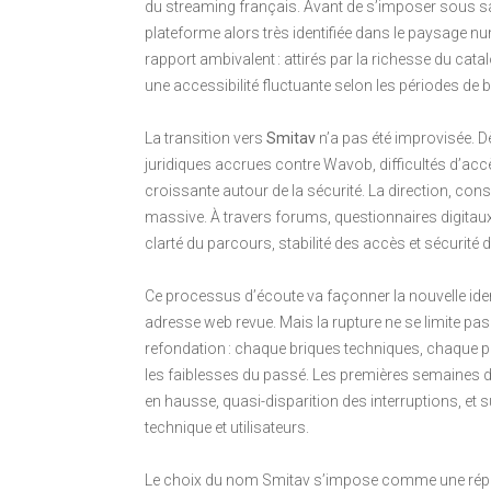
du streaming français. Avant de s’imposer sous sa 
plateforme alors très identifiée dans le paysage num
rapport ambivalent : attirés par la richesse du cat
une accessibilité fluctuante selon les périodes de 
La transition vers
Smitav
n’a pas été improvisée. D
juridiques accrues contre Wavob, difficultés d’acc
croissante autour de la sécurité. La direction, con
massive. À travers forums, questionnaires digitaux
clarté du parcours, stabilité des accès et sécurité
Ce processus d’écoute va façonner la nouvelle ide
adresse web revue. Mais la rupture ne se limite pas
refondation : chaque briques techniques, chaque p
les faiblesses du passé. Les premières semaines d
en hausse, quasi-disparition des interruptions, et 
technique et utilisateurs.
Le choix du nom Smitav s’impose comme une répons