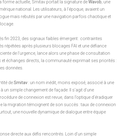
forme actuelle, Smitav portait la signature de
Wavob
, une
érique national. Les utilisateurs, à l’époque, avaient un
alogue mais rebutés par une navigation parfois chaotique et
blocage.
ès fin 2023, des signaux faibles émergent : contraintes
ès répétées après plusieurs blocages FAI et une défiance
sciente de l’urgence, lance alors une phase de consultation
 et échanges directs, la communauté exprimait ses priorités :
 des données.
ntité de
Smitav
: un nom inédit, moins exposé, associé à une
 à un simple changement de façade. Il s’agit d’une
rocédure de connexion est revue, dans l’optique d’éradiquer
e la migration témoignent de son succès : taux de connexion
surtout, une nouvelle dynamique de dialogue entre équipe
e directe aux défis rencontrés. Loin d’un simple