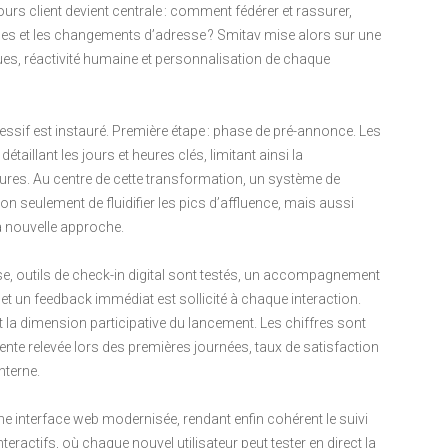
urs client devient centrale : comment fédérer et rassurer,
es et les changements d’adresse ? Smitav mise alors sur une
ues, réactivité humaine et personnalisation de chaque
ssif est instauré. Première étape : phase de pré-annonce. Les
aillant les jours et heures clés, limitant ainsi la
ures. Au centre de cette transformation, un système de
n seulement de fluidifier les pics d’affluence, mais aussi
la nouvelle approche.
hase, outils de check-in digital sont testés, un accompagnement
 et un feedback immédiat est sollicité à chaque interaction.
t la dimension participative du lancement. Les chiffres sont
nte relevée lors des premières journées, taux de satisfaction
nterne.
e interface web modernisée, rendant enfin cohérent le suivi
eractifs, où chaque nouvel utilisateur peut tester en direct la