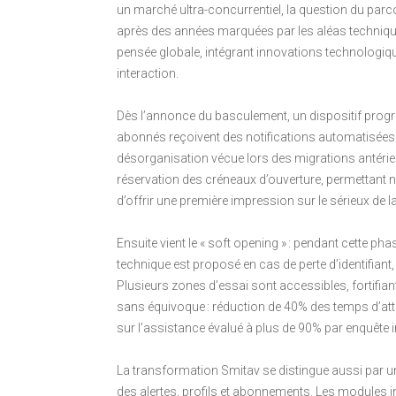
un marché ultra-concurrentiel, la question du parco
après des années marquées par les aléas techniqu
pensée globale, intégrant innovations technologiq
interaction.
Dès l’annonce du basculement, un dispositif progre
abonnés reçoivent des notifications automatisées dét
désorganisation vécue lors des migrations antérie
réservation des créneaux d’ouverture, permettant no
d’offrir une première impression sur le sérieux de 
Ensuite vient le « soft opening » : pendant cette p
technique est proposé en cas de perte d’identifiant,
Plusieurs zones d’essai sont accessibles, fortifian
sans équivoque : réduction de 40% des temps d’atte
sur l’assistance évalué à plus de 90% par enquête i
La transformation Smitav se distingue aussi par un
des alertes, profils et abonnements. Les modules int