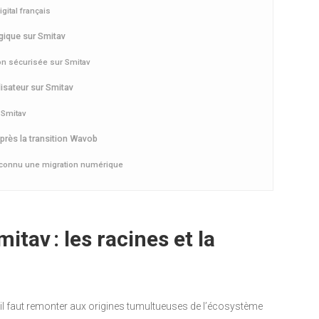
gital français
gique sur Smitav
n sécurisée sur Smitav
lisateur sur Smitav
n Smitav
après la transition Wavob
 connu une migration numérique
itav : les racines et la
, il faut remonter aux origines tumultueuses de l’écosystème