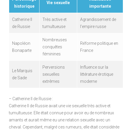
Vie sexuelle
historique
importante
Catherine II
Très active et
Agrandissement de
de Russie
tumultueuse
l’empire russe
Nombreuses
Napoléon
Réforme politique en
conquêtes
Bonaparte
France
féminines
Perversions
Influence sur la
Le Marquis
sexuelles
littérature érotique
de Sade
extrêmes
moderne
– Catherine II de Russie :
Catherine II de Russie avait une vie sexuelle très active et
tumultueuse. Elle était connue pour avoir eu de nombreux
amants et aurait même eu une relation sexuelle avec un
cheval. Cependant, malgré ces rumeurs, elle était considérée