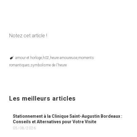
Notez cet article !
amour et horloge
h02
heure amoureuse
moments
romantiques
symbolisme de l'heure
Les meilleurs articles
Stationnement à la Clinique Saint-Augustin Bordeaux :
Conseils et Alternatives pour Votre Visite
05/08/2026