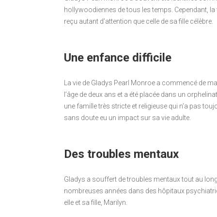
hollywoodiennes de tous les temps. Cependant, la
reçu autant d’attention que celle de sa fille célèbre.
Une enfance difficile
La vie de Gladys Pearl Monroe a commencé de maniè
l’âge de deux ans et a été placée dans un orphelinat
une famille très stricte et religieuse qui n’a pas touj
sans doute eu un impact sur sa vie adulte.
Des troubles mentaux
Gladys a souffert de troubles mentaux tout au long 
nombreuses années dans des hôpitaux psychiatriqu
elle et sa fille, Marilyn.