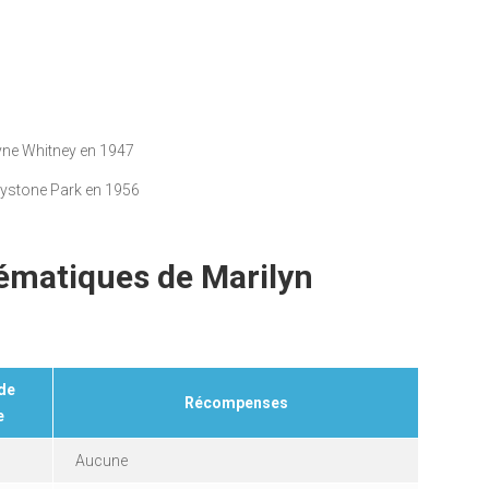
ayne Whitney en 1947
reystone Park en 1956
lématiques de Marilyn
de
Récompenses
e
Aucune