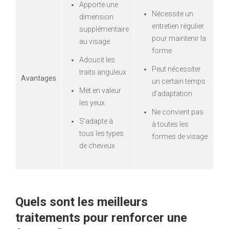
Apporte une
Nécessite un
dimension
entretien régulier
supplémentaire
pour maintenir la
au visage
forme
Adoucit les
Peut nécessiter
traits anguleux
Avantages
un certain temps
Met en valeur
d’adaptation
les yeux
Ne convient pas
S’adapte à
à toutes les
tous les types
formes de visage
de cheveux
Quels sont les meilleurs
traitements pour renforcer une