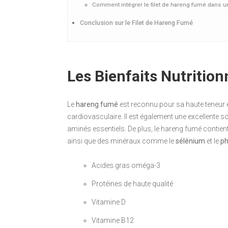
Comment intégrer le filet de hareng fumé dans un
Conclusion sur le Filet de Hareng Fumé
Les Bienfaits Nutritio
Le
hareng fumé
est reconnu pour sa haute teneur
cardiovasculaire. Il est également une excellente 
aminés essentiels. De plus, le hareng fumé contient
ainsi que des minéraux comme le
sélénium
et le
p
Acides gras oméga-3
Protéines de haute qualité
Vitamine D
Vitamine B12