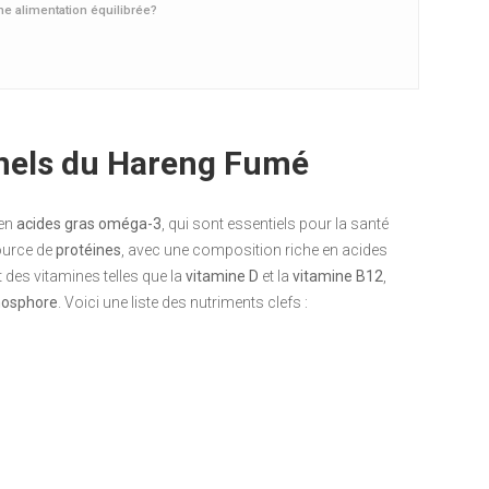
e alimentation équilibrée?
nnels du Hareng Fumé
 en
acides gras oméga-3
, qui sont essentiels pour la santé
source de
protéines
, avec une composition riche en acides
 des vitamines telles que la
vitamine D
et la
vitamine B12
,
hosphore
. Voici une liste des nutriments clefs :