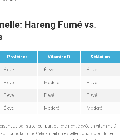
nelle: Hareng Fumé vs.
s
Protéines
Vitamine D
Sélénium
Élevé
Élevé
Élevé
Élevé
Moderé
Élevé
Élevé
Élevé
Élevé
Élevé
Moderé
Moderé
distingue par sa teneur particulièrement élevée en vitamine D
on et la truite. Cela en fait un excellent choix pour lutter