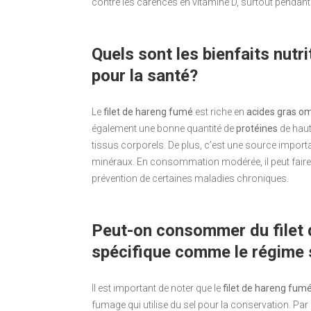
contre les carences en vitamine D, surtout pendant l
Quels sont les bienfaits nutr
pour la santé?
Le
filet de hareng fumé
est riche en
acides gras o
également une bonne quantité de
protéines
de haute
tissus corporels. De plus, c’est une source import
minéraux. En consommation modérée, il peut faire pa
prévention de certaines maladies chroniques.
Peut-on consommer du filet 
spécifique comme le régime s
Il est important de noter que le
filet de hareng fum
fumage qui utilise du sel pour la conservation. Par