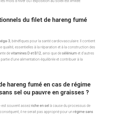
es mois d’hiver où l’exposition au soleil est limitée.
itionnels du filet de hareng fumé
méga-3
, bénéfiques pour la santé cardiovasculaire. Il contient
 qualité, essentielles à la réparation et à la construction des
ante de
vitamines D et B12
, ainsi que de
sélénium
et d’autres
rtie d’une alimentation équilibrée et contribuer à la
de hareng fumé en cas de régime
ans sel ou pauvre en graisses ?
é
est souvent assez
riche en sel
à cause du processus de
 conséquent, il ne serait pas approprié pour un
régime sans