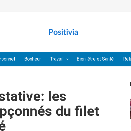
rsonnel
Bonheur
Travail
Bien-être et Santé
Rel
tative: les
upçonnés du filet
é