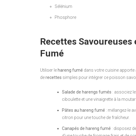
Sélénium
Phosphore
Recettes Savoureuses 
Fumé
Utiliser le
hareng fumé
dans votre cuisine apporte à 
de
recettes
simples pour intégrer ce poisson savo
Salade de harengs fumés
: associez l
ciboulette et une vinaigrette à la moutar
Pâtes au hareng fumé
: mélangez-le av
citron pour une touche de fraîcheur.
Canapés de hareng fumé
: disposez d
d’une touche de fromage frais et de c