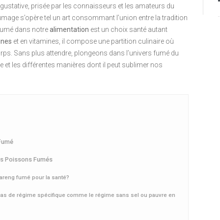
 gustative, prisée par les connaisseurs et les amateurs du
fumage s’opère tel un art consommant l’union entre la tradition
ng fumé dans notre
alimentation
est un choix santé autant
ines
et en vitamines, il compose une partition culinaire où
corps. Sans plus attendre, plongeons dans l’univers fumé du
et les différentes manières dont il peut sublimer nos
 Fumé
res Poissons Fumés
 hareng fumé pour la santé?
cas de régime spécifique comme le régime sans sel ou pauvre en