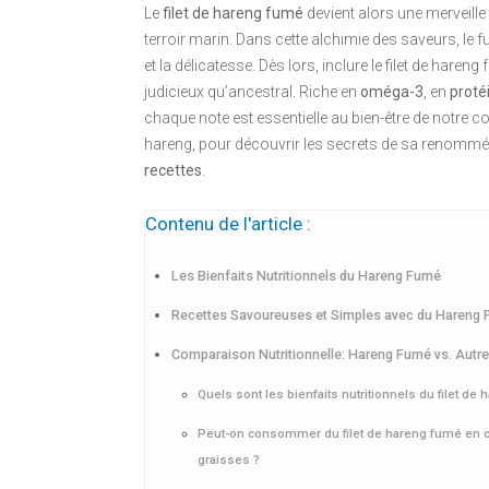
Le
filet de hareng fumé
devient alors une merveille
terroir marin. Dans cette alchimie des saveurs, le 
et la délicatesse. Dès lors, inclure le filet de hare
judicieux qu’ancestral. Riche en
oméga-3
, en
proté
chaque note est essentielle au bien-être de notre 
hareng, pour découvrir les secrets de sa renommée 
recettes
.
Contenu de l'article :
Les Bienfaits Nutritionnels du Hareng Fumé
Recettes Savoureuses et Simples avec du Hareng
Comparaison Nutritionnelle: Hareng Fumé vs. Aut
Quels sont les bienfaits nutritionnels du filet de
Peut-on consommer du filet de hareng fumé en 
graisses ?