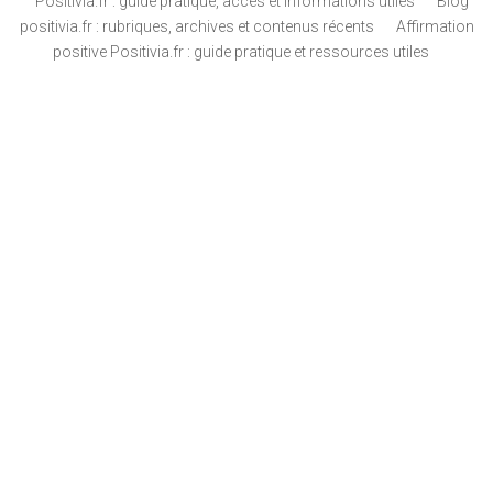
Positivia.fr : guide pratique, accès et informations utiles
Blog
positivia.fr : rubriques, archives et contenus récents
Affirmation
positive Positivia.fr : guide pratique et ressources utiles