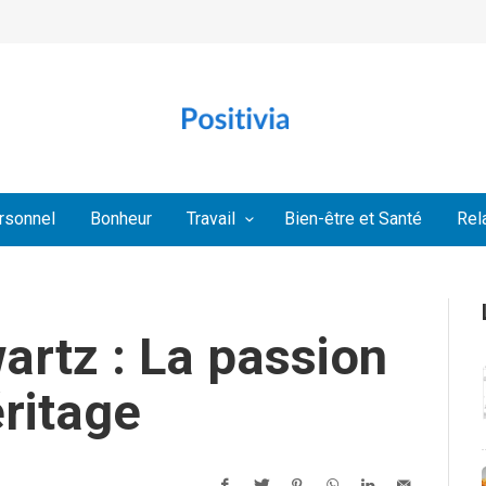
rsonnel
Bonheur
Travail
Bien-être et Santé
Rel
rtz : La passion
éritage