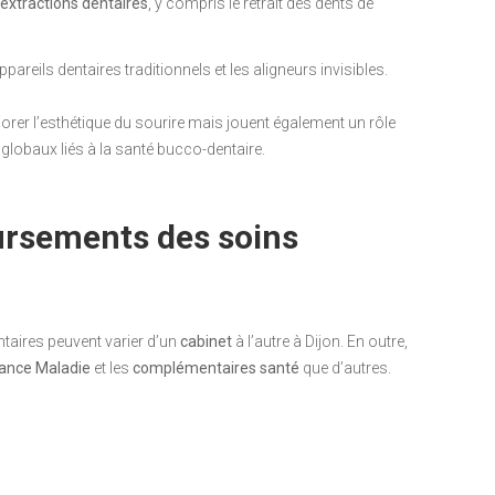
extractions dentaires
, y compris le retrait des dents de
areils dentaires traditionnels et les aligneurs invisibles.
rer l’esthétique du sourire mais jouent également un rôle
globaux liés à la santé bucco-dentaire.
ursements des soins
entaires peuvent varier d’un
cabinet
à l’autre à Dijon. En outre,
ance Maladie
et les
complémentaires santé
que d’autres.