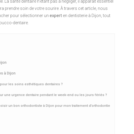
 La santé dentaire n’étant pas à négliger, il apparaît essentiel
ra prendre soin de votre sourire. À travers cet article, nous
encher pour sélectionner un
expert
en dentisterie à Dijon, tout
bucco-dentaire.
ijon
s à Dijon
 pour les soins esthétiques dentaires ?
ur une urgence dentaire pendant le week-end ou les jours fériés ?
oisir un bon orthodontiste à Dijon pour mon traitement d’orthodontie