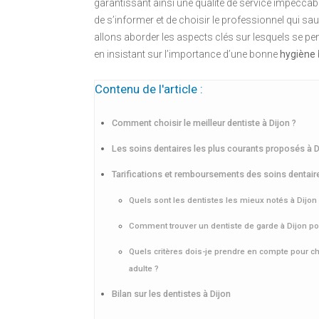
garantissant ainsi une qualité de service impeccable.
de s’informer et de choisir le professionnel qui sau
allons aborder les aspects clés sur lesquels se p
en insistant sur l’importance d’une bonne
hygiène
Contenu de l'article :
Comment choisir le meilleur dentiste à Dijon ?
Les soins dentaires les plus courants proposés à D
Tarifications et remboursements des soins dentaire
Quels sont les dentistes les mieux notés à Dijon
Comment trouver un dentiste de garde à Dijon po
Quels critères dois-je prendre en compte pour ch
adulte ?
Bilan sur les dentistes à Dijon