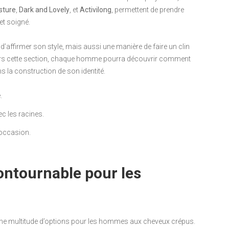
sture
,
Dark and Lovely
, et
Activilong
, permettent de prendre
et soigné.
affirmer son style, mais aussi une manière de faire un clin
 travers cette section, chaque homme pourra découvrir comment
ans la construction de son identité.
.
c les racines.
 occasion.
ontournable pour les
 une multitude d’options pour les hommes aux cheveux crépus.