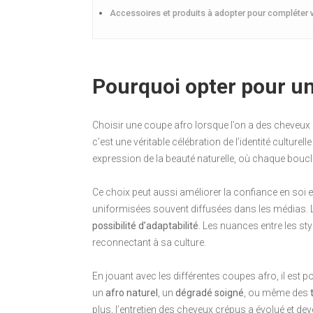
Accessoires et produits à adopter pour compléter 
Pourquoi opter pour un
Choisir une coupe afro lorsque l’on a des cheveux c
c’est une véritable célébration de l’identité culture
expression de la beauté naturelle, où chaque boucle
Ce choix peut aussi améliorer la confiance en soi e
uniformisées souvent diffusées dans les médias. L
possibilité d’adaptabilité
. Les nuances entre les sty
reconnectant à sa culture.
En jouant avec les différentes coupes afro, il est p
un
afro naturel
, un
dégradé soigné
, ou même des
plus, l’entretien des cheveux crépus a évolué et d