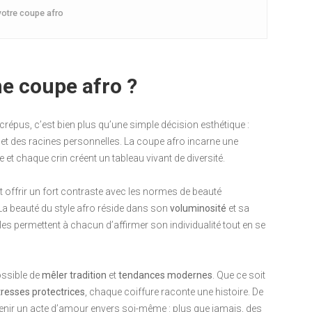
votre coupe afro
e coupe afro ?
répus, c’est bien plus qu’une simple décision esthétique :
lle et des racines personnelles. La coupe afro incarne une
 et chaque crin créent un tableau vivant de diversité.
t offrir un fort contraste avec les normes de beauté
a beauté du style afro réside dans son
voluminosité
et sa
les permettent à chacun d’affirmer son individualité tout en se
ossible de
mêler tradition
et
tendances modernes
. Que ce soit
tresses protectrices
, chaque coiffure raconte une histoire. De
evenir un acte d’amour envers soi-même : plus que jamais, des