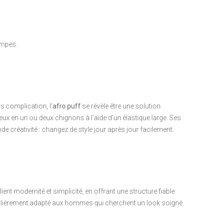
empes.
s complication, l’
afro puff
se révèle être une solution
eux en un ou deux chignons à l’aide d’un élastique large. Ses
e créativité : changez de style jour après jour facilement.
lient modernité et simplicité, en offrant une structure fiable
ticulièrement adapté aux hommes qui cherchent un look soigné