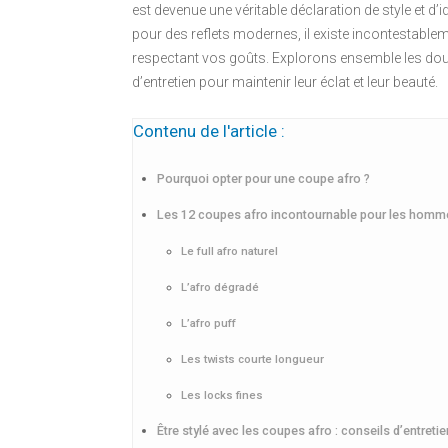
est devenue une véritable déclaration de style et d’
pour des reflets modernes, il existe incontestablem
respectant vos goûts. Explorons ensemble les dou
d’entretien pour maintenir leur éclat et leur beauté.
Contenu de l'article :
Pourquoi opter pour une coupe afro ?
Les 12 coupes afro incontournable pour les homm
Le full afro naturel
L’afro dégradé
L’afro puff
Les twists courte longueur
Les locks fines
Être stylé avec les coupes afro : conseils d’entretie