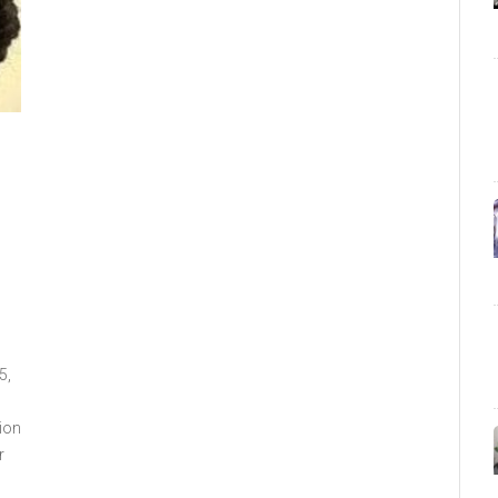
5,
tion
r