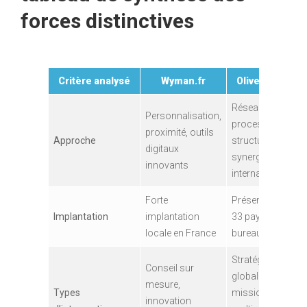
forces distinctives
Critère analysé
Wyman.fr
Oliver Wyman
Réseau mondial,
Personnalisation,
process
proximité, outils
Approche
structurés,
digitaux
synergie
innovants
internationale
Forte
Présence dans
Implantation
implantation
33 pays, 71
locale en France
bureaux
Stratégie
Conseil sur
globale,
mesure,
Types
missions
innovation