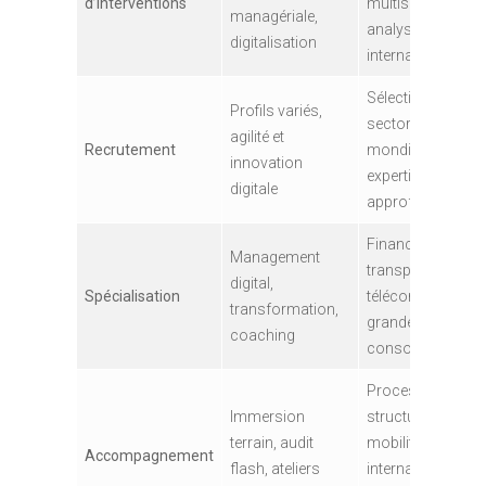
d’interventions
multisectorielles,
managériale,
analyses
digitalisation
internationales
Sélection
Profils variés,
sectorielle
agilité et
Recrutement
mondiale,
innovation
expertise
digitale
approfondie
Finance,
Management
transports,
digital,
Spécialisation
télécoms,
transformation,
grande
coaching
consommation
Process
Immersion
structuré,
terrain, audit
mobilité
Accompagnement
flash, ateliers
internationale,