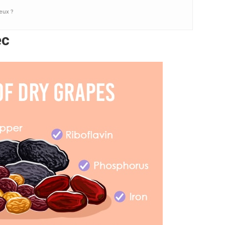
eux ?
ec