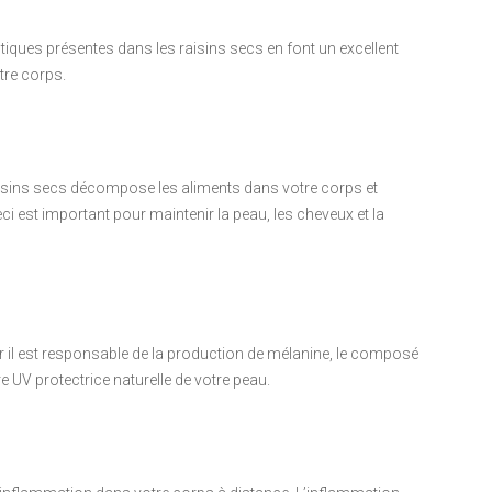
tiques présentes dans les raisins secs en font un excellent
tre corps.
raisins secs décompose les aliments dans votre corps et
ci est important pour maintenir la peau, les cheveux et la
ar il est responsable de la production de mélanine, le composé
re UV protectrice naturelle de votre peau.