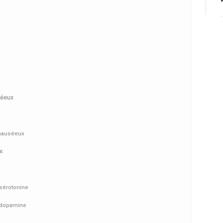
séeux
-nauséeux
x
sérotonine
 dopamine