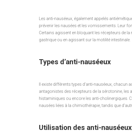
Les anti-nauséeux, également appelés antiémétiqu
prévenir les nausées et les vomissements. Leur fon
Certains agissent en bloquant les récepteurs de la 
gastrique ou en agissant sur la motilité intestinale.
Types d’anti-nauséeux
Il existe différents types d’anti-nauséeux, chacun 
antagonistes des récepteurs de la sérotonine, les 
histaminiques ou encore les anti-cholinergiques. 
nausées liées à la chimiothérapie, tandis que d’au
Utilisation des anti-nauséeux