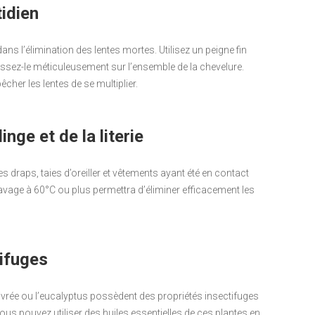
idien
ns l’élimination des lentes mortes. Utilisez un peigne fin
assez-le méticuleusement sur l’ensemble de la chevelure.
her les lentes de se multiplier.
nge et de la literie
es draps, taies d’oreiller et vêtements ayant été en contact
lavage à 60°C ou plus permettra d’éliminer efficacement les
tifuges
vrée ou l’eucalyptus possèdent des propriétés insectifuges
 Vous pouvez utiliser des huiles essentielles de ces plantes en