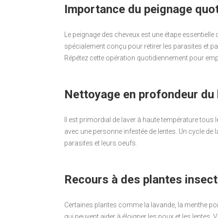
Importance du peignage quot
Le peignage des cheveux est une étape essentielle da
spécialement conçu pour retirer les parasites et p
Répétez cette opération quotidiennement pour empêc
Nettoyage en profondeur du li
Il est primordial de laver à haute température tous l
avec une personne infestée de lentes. Un cycle de 
parasites et leurs oeufs.
Recours à des plantes insec
Certaines plantes comme la lavande, la menthe poi
qui peuvent aider à éloigner les poux et les lentes.