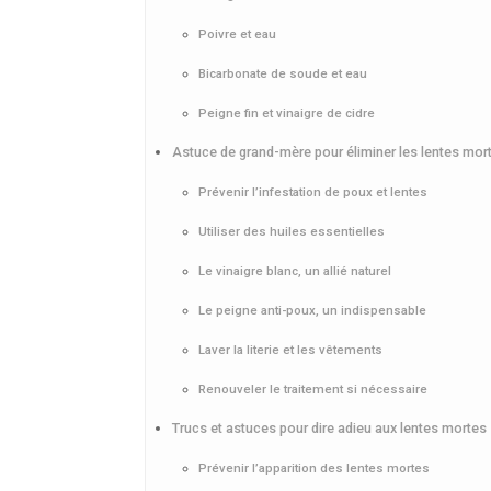
Poivre et eau
Bicarbonate de soude et eau
Peigne fin et vinaigre de cidre
Astuce de grand-mère pour éliminer les lentes mor
Prévenir l’infestation de poux et lentes
Utiliser des huiles essentielles
Le vinaigre blanc, un allié naturel
Le peigne anti-poux, un indispensable
Laver la literie et les vêtements
Renouveler le traitement si nécessaire
Trucs et astuces pour dire adieu aux lentes mortes
Prévenir l’apparition des lentes mortes