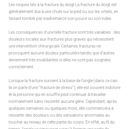
Les risques liés à la fracture du doigt La fracture du doigt est
généralement due à une chute sur le pied ou sur les orteils, en
faisant tomber par inadvertance son pouce ou son index.
Les conséquences d’une telle fracture sont très variables : des
douleurs locales aux fractures plus graves qui nécessitent
une intervention chirurgicale. Certaines fractures ne
provoquent aucune douleur particulière tandis que d’autres
deviennent très invalidantes si elles ne sont pas soignées
correctement.
Lorsque la fracture survient à la base de l’ongle (dans ce cas-
là on parle d’une “fracture de stress”), elle est souvent indolore
et la personne qui en souffre peut continuer à travailler
normalement sans ressentir aucune gêne. Cependant, après
quelques semaines ou quelques mois, elle commencera à
ressentir des douleurs ou des sensations anormales au
toucher au niveau de cette partie du corps. En effet, au fil du
temps, l’ongle va repousser jusqu’à former une sorte de