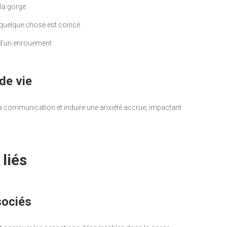
 la gorge
 quelque chose est coincé
 d’un enrouement
de vie
a communication et induire une anxiété accrue, impactant
liés
sociés