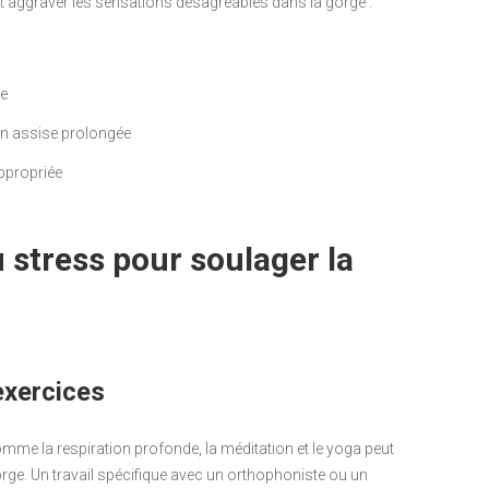
t aggraver les sensations désagréables dans la gorge :
ge
on assise prolongée
ppropriée
 stress pour soulager la
exercices
omme la respiration profonde, la méditation et le yoga peut
orge. Un travail spécifique avec un orthophoniste ou un