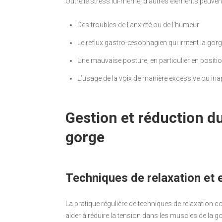
Outre le stress lui-même, d’autres éléments peuven
Des troubles de l’anxiété ou de l’humeur
Le reflux gastro-œsophagien qui irritent la gor
Une mauvaise posture, en particulier en positi
L’usage de la voix de manière excessive ou ina
Gestion et réduction du
gorge
Techniques de relaxation et 
La pratique régulière de techniques de relaxation c
aider à réduire la tension dans les muscles de la g