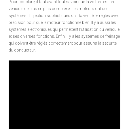
Pour conclure, il faut avant tout savoir que la voiture est un
véhicule de plus en plus complexe. Les moteurs ont des
systèmes d’injection sophistiqués qui doivent être réglés avec
précision pour que le moteur fonctionne bien. Il y a aussi les
systèmes électroniques qui permettent l’utilisation du véhicule
et ses diverses fonctions. Enfin, il y a les systèmes de freinage
qui doivent être réglés correctement pour assurer la sécurité
du conducteur.