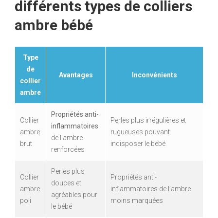
différents types de colliers
ambre bébé
Type
de
Avantages
Inconvénients
collier
ambre
Propriétés anti-
Collier
Perles plus irrégulières et
inflammatoires
ambre
rugueuses pouvant
de l’ambre
brut
indisposer le bébé
renforcées
Perles plus
Collier
Propriétés anti-
douces et
ambre
inflammatoires de l’ambre
agréables pour
poli
moins marquées
le bébé