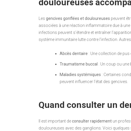
douloureuses accompa
Les
gencives gonflées et douloureuses
peuvent êtr
associées à une réaction inflammatoire due à une
infections peuvent s’étendre et entraîner l’apparit
système immunitaire lutte contre l’infection. Autre
Abcès dentaire
: Une collection de pus 
Traumatisme buccal
: Un coup ou une 
Maladies systémiques
: Certaines con
peuvent influencer l’état des gencives.
Quand consulter un de
Il est important de
consulter rapidement
un profess
douloureuses avec des ganglions. Voici quelques si