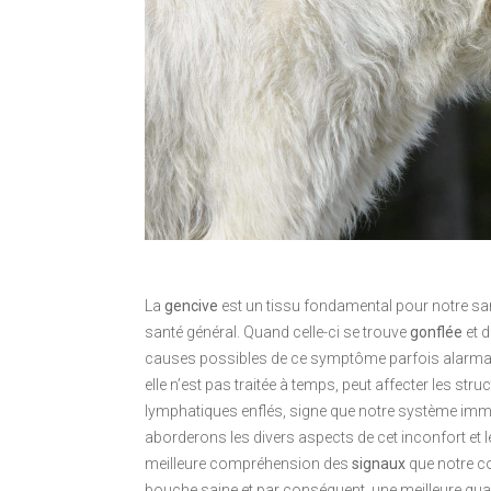
La
gencive
est un tissu fondamental pour notre sant
santé général. Quand celle-ci se trouve
gonflée
et d
causes possibles de ce symptôme parfois alarmant. 
elle n’est pas traitée à temps, peut affecter les str
lymphatiques enflés, signe que notre système immun
aborderons les divers aspects de cet inconfort et 
meilleure compréhension des
signaux
que notre c
bouche saine et par conséquent, une meilleure quali