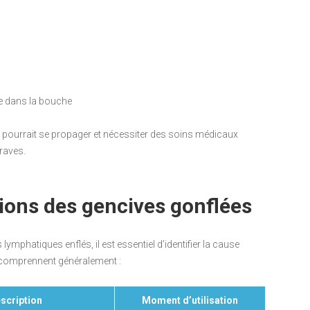
e dans la bouche
 pourrait se propager et nécessiter des soins médicaux
raves.
ions des gencives gonflées
lymphatiques enflés, il est essentiel d’identifier la cause
s comprennent généralement :
scription
Moment d’utilisation