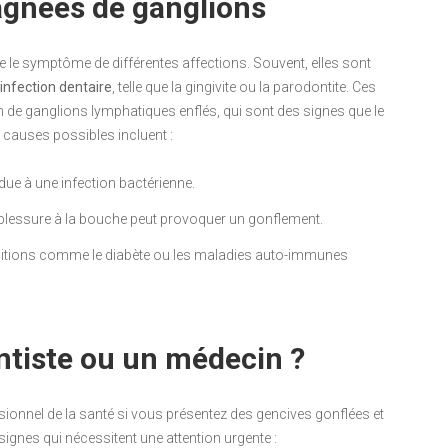
gnées de ganglions
e le symptôme de différentes affections. Souvent, elles sont
infection dentaire
, telle que la gingivite ou la parodontite. Ces
ion de ganglions lymphatiques enflés, qui sont des signes que le
s causes possibles incluent :
due à une infection bactérienne.
blessure à la bouche peut provoquer un gonflement.
ditions comme le diabète ou les maladies auto-immunes
ntiste ou un médecin ?
ionnel de la santé si vous présentez des gencives gonflées et
gnes qui nécessitent une attention urgente :