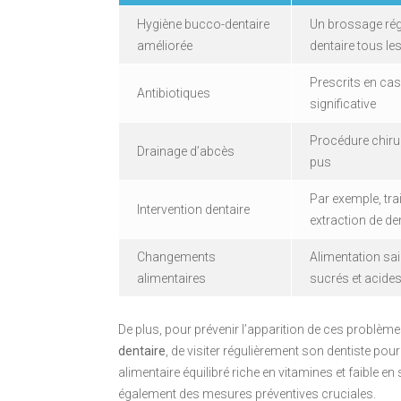
Hygiène bucco-dentaire
Un brossage régu
améliorée
dentaire tous le
Prescrits en cas
Antibiotiques
significative
Procédure chirur
Drainage d’abcès
pus
Par exemple, tra
Intervention dentaire
extraction de de
Changements
Alimentation sai
alimentaires
sucrés et acide
De plus, pour prévenir l’apparition de ces problèm
dentaire
, de visiter régulièrement son dentiste pou
alimentaire équilibré riche en vitamines et faible e
également des mesures préventives cruciales.