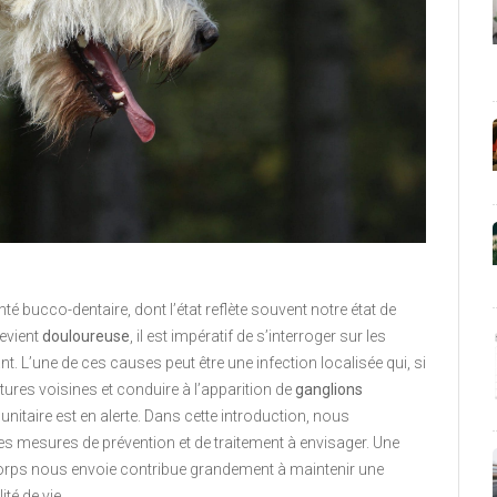
é bucco-dentaire, dont l’état reflète souvent notre état de
evient
douloureuse
, il est impératif de s’interroger sur les
L’une de ces causes peut être une infection localisée qui, si
uctures voisines et conduire à l’apparition de
ganglions
itaire est en alerte. Dans cette introduction, nous
les mesures de prévention et de traitement à envisager. Une
orps nous envoie contribue grandement à maintenir une
té de vie.