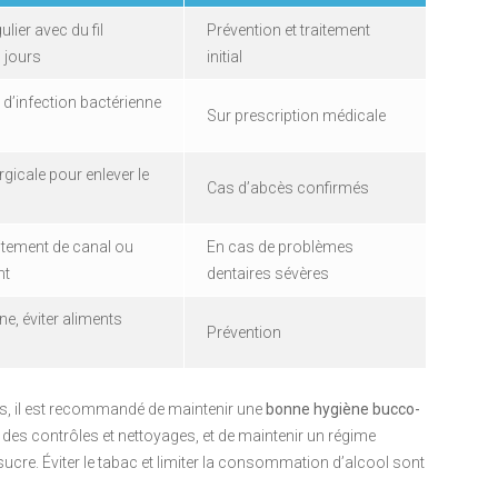
lier avec du fil
Prévention et traitement
s jours
initial
 d’infection bactérienne
Sur prescription médicale
gicale pour enlever le
Cas d’abcès confirmés
itement de canal ou
En cas de problèmes
nt
dentaires sévères
ne, éviter aliments
Prévention
s
es, il est recommandé de maintenir une
bonne hygiène bucco-
r des contrôles et nettoyages, et de maintenir un régime
n sucre. Éviter le tabac et limiter la consommation d’alcool sont