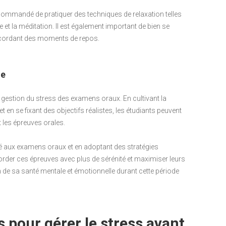
ecommandé de pratiquer des techniques de relaxation telles
e et la méditation. Il est également important de bien se
accordant des moments de repos.
le
a gestion du stress des examens oraux. En cultivant la
t en se fixant des objectifs réalistes, les étudiants peuvent
nt les épreuves orales.
ié aux examens oraux et en adoptant des stratégies
border ces épreuves avec plus de sérénité et maximiser leurs
in de sa santé mentale et émotionnelle durant cette période
s pour gérer le stress avant