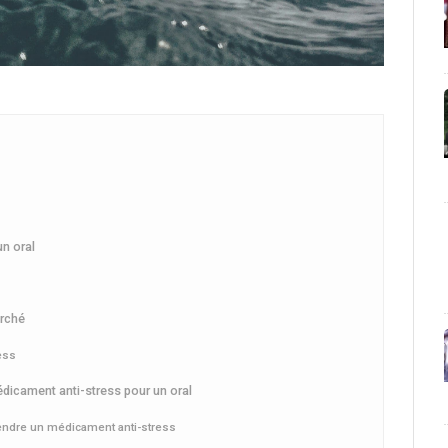
un oral
arché
ess
édicament anti-stress pour un oral
endre un médicament anti-stress