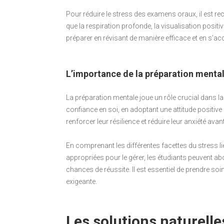
Pour réduire le stress des examens oraux, il est r
que la respiration profonde, la visualisation positiv
préparer en révisant de manière efficace et en s’
L’importance de la préparation menta
La préparation mentale joue un rôle crucial dans l
confiance en soi, en adoptant une attitude positive e
renforcer leur résilience et réduire leur anxiété ava
En comprenant les différentes facettes du stress l
appropriées pour le gérer, les étudiants peuvent a
chances de réussite. Il est essentiel de prendre so
exigeante.
Les solutions naturelle