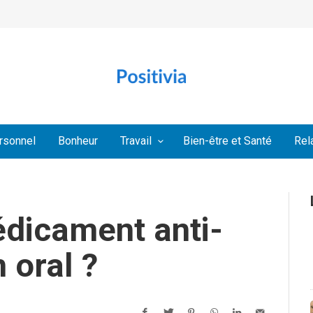
rsonnel
Bonheur
Travail
Bien-être et Santé
Rel
édicament anti-
 oral ?