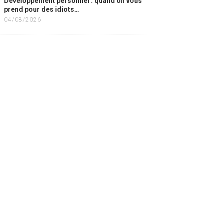
Développement personnel : quand on vous
prend pour des idiots…
04/08/2026