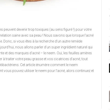
es peuvent devenir trop toxiques (au sens figuré !) pour votre
ne relation saine avec sa peau ! Nous savons que lorsque l’acné
euse. Donc, si vous êtes à la recherche d’un autre remède
ourd’hui, nous allons parler d’un super ingrédient naturel qui
te et des marques d’acné – le neem. Oui, les feuilles amères
 à traiter votre peau grasse et vos cicatrices d’acné, tout
antibactériens. Cet article énumère comment le neem
nt vous pouvez utiliser le neem pour l’acné, alors continuez et