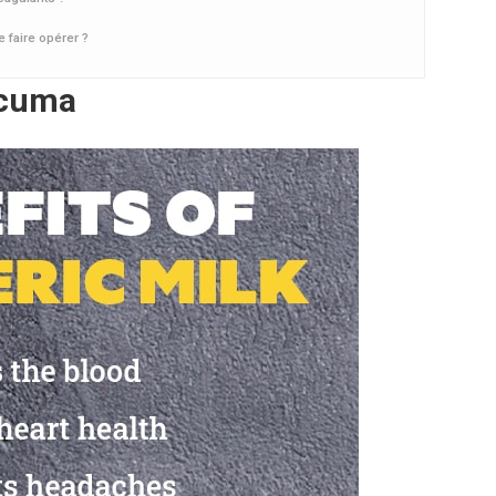
e faire opérer ?
urcuma