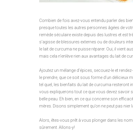
Combien de fois avez-vous entendu parler des bienf
presque toutes les autres personnes âgées de votr
remède séculaire existe depuis des lustres et est tr
s’agisse de blessures externes ou de douleurs inter
le lait de curcuma ne puisse réparer. Oui, il vient a
mais cela n’enlève rien aux avantages du lait de c
Ajoutez un mélange d’épices, secouez-le et rendez-l
le prendre, que ce soit sous forme d’un délicieux 
tel quel, les bienfaits du lait de curcuma resteront i
vous expliquerons tout ce que vous devez savoir s
belle peau. Eh bien, en ce qui concerne son effica
mères. Disons simplement qu’on ne peut pas nier 
Alors, êtes-vous prêt à vous plonger dans les no
sûrement. Allons-y!