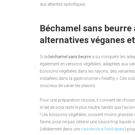
aux attentes spécifiques.
Béchamel sans beurre a
alternatives véganes et
Si la
béchamel sans beurre
a su conquérir les adept
également en versions végétales, adaptées aux vale
boissons végétales dans les rayons, des variantes
installées dans la gastronomie « healthy ». Ces sol
soucieux de varier les plaisirs.
Pour une préparation réussie, il convient de choisir 
le lait de soja reste le plus neutre, tandis que l’avo
! Les boissons végétales, souvent moins grasses que
farine, pour ne pas obtenir une sauce trop liquide
(idéalement dans une
casserole à fond épais
) pou