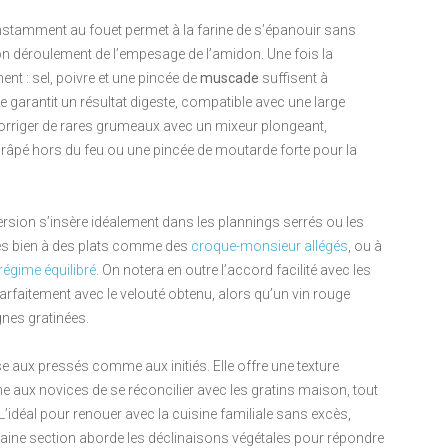
nstamment au fouet permet à la farine de s’épanouir sans
on déroulement de l’empesage de l’amidon. Une fois la
nt : sel, poivre et une pincée de
muscade
suffisent à
 garantit un résultat digeste, compatible avec une large
Corriger de rares grumeaux avec un mixeur plongeant,
âpé hors du feu ou une pincée de moutarde forte pour la
 version s’insère idéalement dans les plannings serrés ou les
très bien à des plats comme des
croque-monsieur allégés
, ou à
régime équilibré
. On notera en outre l’accord facilité avec les
parfaitement avec le velouté obtenu, alors qu’un vin rouge
nes gratinées.
se aux pressés comme aux initiés. Elle offre une texture
 aux novices de se réconcilier avec les gratins maison, tout
idéal pour renouer avec la cuisine familiale sans excès,
haine section aborde les déclinaisons végétales pour répondre