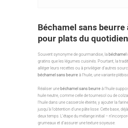
Béchamel sans beurre à 
pour plats du quotidie
Souvent synonyme de gourmandise, la
béchamel
gratins que les légumes cuisinés. Pourtant, la trad
alléger leurs recettes ou à privilégier d’autres sour
béchamel sans beurre
à l’huile, une variante plébis
Réaliser une
béchamel sans beurre
à l’huile suppo
huile neutre, comme celle de tournesol ou de colza.
l’huile dans une casserole éteinte, y ajouter la fari
jusqu’à l’obtention d’une pâte lisse. Cette base, dé
deux temps. L’étape du mélange initial – n’incorpore
grumeaux et d’assurer une texture soyeuse.