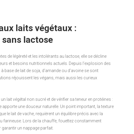
ux laits végétaux :
 sans lactose
es de légèreté et les intolérants au lactose, elle se décline
urs et besoins nutritionnels actuels. Depuis l’explosion des
 à base de lait de soja, d’amande ou d’avoine se sont
utions réjouissent les végans, mais aussi les curieux
un lait végétal non sucré et de vérifier sa teneur en protéines :
ine apporte une douceur naturelle. Un point important, la texture
 le lait de vache, requièrent un équilibre précis avec la
 ou farineuse. Lors de la chauffe, fouettez constamment
r garantir un nappage parfait.