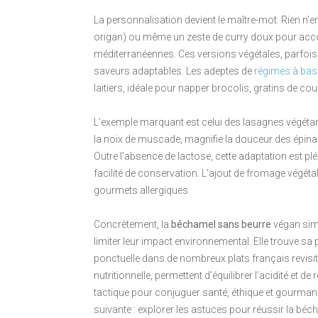
La personnalisation devient le maître-mot. Rien n’
origan) ou même un zeste de curry doux pour acc
méditerranéennes. Ces versions végétales, parfois enr
saveurs adaptables. Les adeptes de
régimes à bas
laitiers, idéale pour napper brocolis, gratins de co
L’exemple marquant est celui des lasagnes végétar
la noix de muscade, magnifie la douceur des épin
Outre l’absence de lactose, cette adaptation est plé
facilité de conservation. L’ajout de fromage végétal
gourmets allergiques.
Concrètement, la
béchamel sans beurre
végan simp
limiter leur impact environnemental. Elle trouve sa
ponctuelle dans de nombreux plats français revisité
nutritionnelle, permettent d’équilibrer l’acidité et 
tactique pour conjuguer santé, éthique et gourmand
suivante : explorer les astuces pour réussir la béc