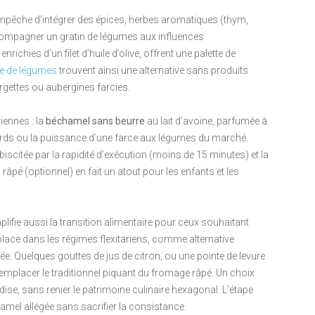
empêche d’intégrer des épices, herbes aromatiques (thym,
ompagner un gratin de légumes aux influences
ichies d’un filet d’huile d’olive, offrent une palette de
e de légumes
trouvent ainsi une alternative sans produits
urgettes ou aubergines farcies.
iennes : la
béchamel sans beurre
au lait d’avoine, parfumée à
ards ou la puissance d’une farce aux légumes du marché.
biscitée par la rapidité d’exécution (moins de 15 minutes) et la
 râpé (optionnel) en fait un atout pour les enfants et les
lifie aussi la transition alimentaire pour ceux souhaitant
 place dans les régimes flexitariens, comme alternative
e. Quelques gouttes de jus de citron, ou une pointe de levure
de remplacer le traditionnel piquant du fromage râpé. Un choix
ise, sans renier le patrimoine culinaire hexagonal. L’étape
hamel allégée sans sacrifier la consistance.