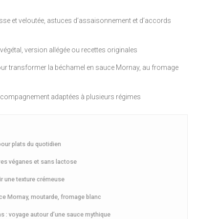
 lisse et veloutée, astuces d’assaisonnement et d’accords
t végétal, version allégée ou recettes originales
n pour transformer la béchamel en sauce Mornay, au fromage
d’accompagnement adaptées à plusieurs régimes
pour plats du quotidien
ives véganes et sans lactose
ir une texture crémeuse
uce Mornay, moutarde, fromage blanc
ns : voyage autour d’une sauce mythique