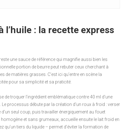
l’huile : la recette express
n
reste une sauce de référence qui magnifie aussi bien les
itionnelle portion de beurre peut rebuter ceux cherchant à
ces de matières grasses. C’est ici qu’entre en scène la
citée pour sa simplicité et sa praticité.
se de troquer l’ingrédient emblématique contre 40 ml d’une
 Le processus débute par la création d’un roux à froid : verser
ne d’un seul coup, puis travailler énergiquement au fouet
jà homogène et sans grumeaux, accueille ensuite le lait froid en
z qu’un tiers du liquide – permet d’éviter la formation de