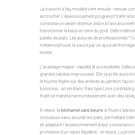
La cuisson à feu modéré vient ensuite : remuer co
accrocher. L’épaississement progressif trahit le b
consistance idéale obtenue, place à l’assaisonneme
transformer la base en reine du goût. Cette méthode
palette de plats. Les astuces de professionnels ? 
métamorphoser la sauce par un ajout de fromage r
twister.
L’avantage majeur : rapidité et accessibilité. Cette
grandes tablées improvisées. Elle se prête aussi 
la touche légère sur des endives au jambon façon
boissons : un vin blanc frais type Loire contraste 
fruité se mariera harmonieusement avec des lasag
À retenir, la
béchamel sans beurre
à l’huile s’adres
onctueuse sans alourdir les plats, permettant même
en adaptant l’assaisonnement à leur convenance. L’
promesse d’un repas équilibré… et réussi. La proc