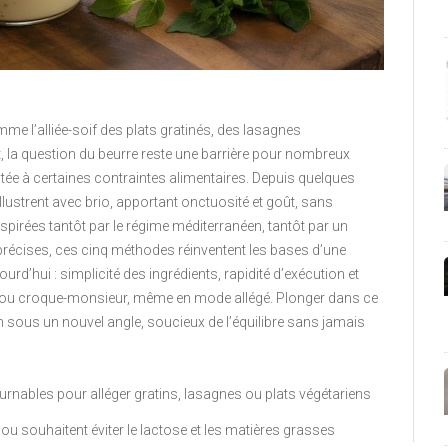
e l’alliée-soif des plats gratinés, des lasagnes
 la question du beurre reste une barrière pour nombreux
tée à certaines contraintes alimentaires. Depuis quelques
illustrent avec brio, apportant onctuosité et goût, sans
spirées tantôt par le régime méditerranéen, tantôt par un
précises, ces cinq méthodes réinventent les bases d’une
ourd’hui : simplicité des ingrédients, rapidité d’exécution et
lis ou croque-monsieur, même en mode allégé. Plonger dans ce
n sous un nouvel angle, soucieux de l’équilibre sans jamais
urnables pour alléger gratins, lasagnes ou plats végétariens
n ou souhaitent éviter le lactose et les matières grasses