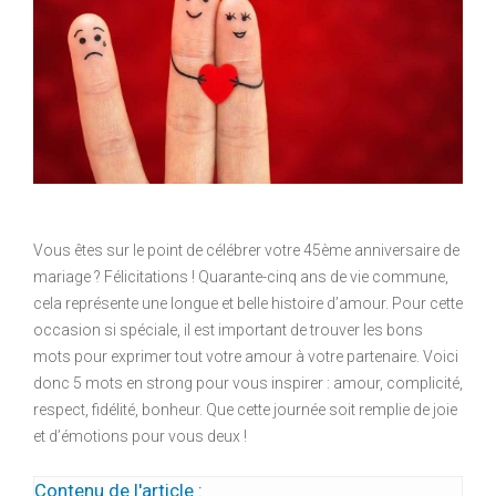
Vous êtes sur le point de célébrer votre 45ème anniversaire de
mariage ? Félicitations ! Quarante-cinq ans de vie commune,
cela représente une longue et belle histoire d’amour. Pour cette
occasion si spéciale, il est important de trouver les bons
mots pour exprimer tout votre amour à votre partenaire. Voici
donc 5 mots en strong pour vous inspirer : amour, complicité,
respect, fidélité, bonheur. Que cette journée soit remplie de joie
et d’émotions pour vous deux !
Contenu de l'article :