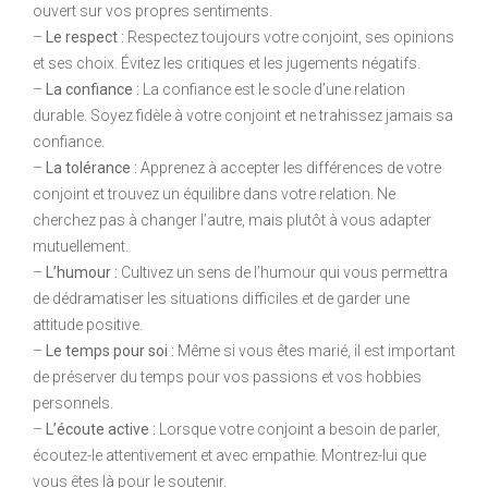
ouvert sur vos propres sentiments.
–
Le respect :
Respectez toujours votre conjoint, ses opinions
et ses choix. Évitez les critiques et les jugements négatifs.
–
La confiance :
La confiance est le socle d’une relation
durable. Soyez fidèle à votre conjoint et ne trahissez jamais sa
confiance.
–
La tolérance :
Apprenez à accepter les différences de votre
conjoint et trouvez un équilibre dans votre relation. Ne
cherchez pas à changer l’autre, mais plutôt à vous adapter
mutuellement.
–
L’humour :
Cultivez un sens de l’humour qui vous permettra
de dédramatiser les situations difficiles et de garder une
attitude positive.
–
Le temps pour soi :
Même si vous êtes marié, il est important
de préserver du temps pour vos passions et vos hobbies
personnels.
–
L’écoute active :
Lorsque votre conjoint a besoin de parler,
écoutez-le attentivement et avec empathie. Montrez-lui que
vous êtes là pour le soutenir.