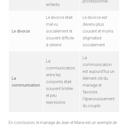
professionnel.
enfants.
Le divorce était
Le divorce est
mal vu
devenu plus
Le divorce
socialement et
courant et moins
souvent difficile
stigmatisé
à obtenir.
socialement.
La
La
communication
communication
est aujourd’hui un
entre les
La
élément clé du
conjoints était
communication
mariage et
souvent limitée
favorise
et peu
l’épanouissement
expressive.
du couple.
En conclusion, le mariage de Jean et Marie est un exemple de