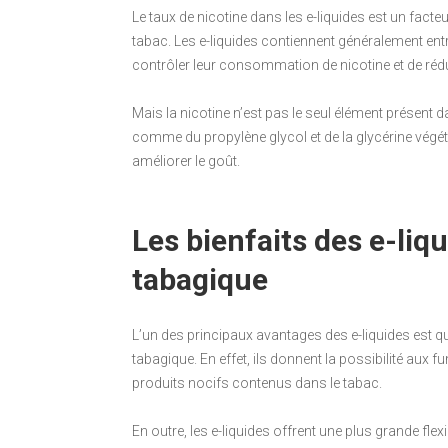
Le taux de nicotine dans les e-liquides est un fact
tabac. Les e-liquides contiennent généralement ent
contrôler leur consommation de nicotine et de ré
Mais la nicotine n’est pas le seul élément présent 
comme du propylène glycol et de la glycérine végét
améliorer le goût.
Les bienfaits des e-liq
tabagique
L’un des principaux avantages des e-liquides est qu
tabagique. En effet, ils donnent la possibilité aux 
produits nocifs contenus dans le tabac.
En outre, les e-liquides offrent une plus grande fle