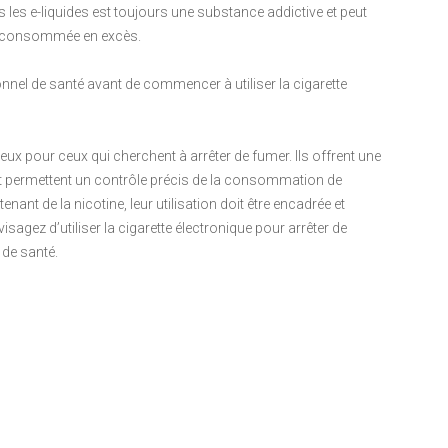
s les e-liquides est toujours une substance addictive et peut
est consommée en excès.
nel de santé avant de commencer à utiliser la cigarette
eux pour ceux qui cherchent à arrêter de fumer. Ils offrent une
 et permettent un contrôle précis de la consommation de
nt de la nicotine, leur utilisation doit être encadrée et
sagez d’utiliser la cigarette électronique pour arrêter de
 de santé.