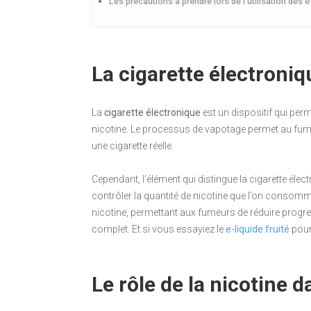
Les précautions à prendre lors de l’utilisation des e
La cigarette électroniq
La
cigarette électronique
est un dispositif qui per
nicotine. Le processus de vapotage permet au fumeur
une cigarette réelle.
Cependant, l’élément qui distingue la cigarette électr
contrôler la quantité de nicotine que l’on consomme
nicotine, permettant aux fumeurs de réduire prog
complet. Et si vous essayiez le
e-liquide fruité
pour
Le rôle de la nicotine d