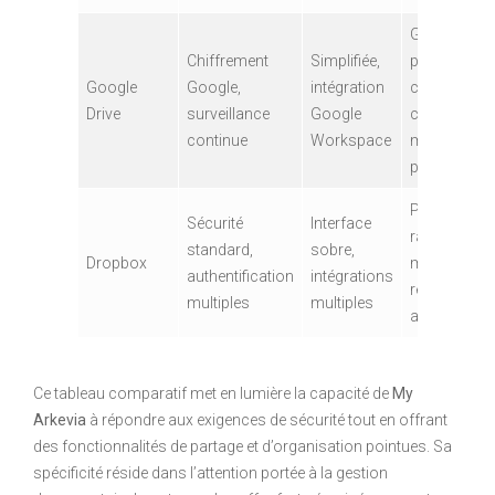
Gestion
Chiffrement
Simplifiée,
par
Google
Google,
intégration
contact,
Drive
surveillance
Google
contrôle
continue
Workspace
moins
poussé
Partage
Sécurité
Interface
rapide,
standard,
sobre,
Dropbox
moins de
authentification
intégrations
réglages
multiples
multiples
avancés
Ce tableau comparatif met en lumière la capacité de
My
Arkevia
à répondre aux exigences de sécurité tout en offrant
des fonctionnalités de partage et d’organisation pointues. Sa
spécificité réside dans l’attention portée à la gestion