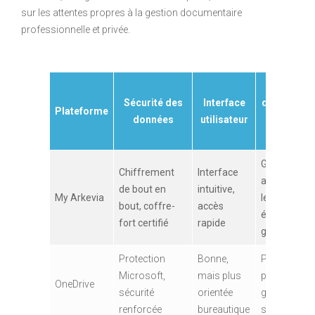
sur les attentes propres à la gestion documentaire
professionnelle et privée.
Gestion
Sécurité des
Interface
des droits
Plateforme
données
utilisateur
de
partage
Granularité
Chiffrement
Interface
avancée :
de bout en
intuitive,
My Arkevia
lecture,
bout, coffre-
accès
édition,
fort certifié
rapide
gestion
Protection
Bonne,
Partage
Microsoft,
mais plus
par lien,
OneDrive
sécurité
orientée
gestion
renforcée
bureautique
simple