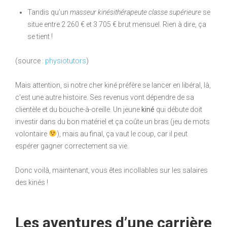
Tandis qu’un
masseur kinésithérapeute classe supérieure
se
situe entre 2 260 € et 3 705 € brut mensuel. Rien à dire, ça
se tient !
(source :
physiotutors
)
Mais attention, si notre cher kiné préfère se lancer en libéral, là,
c’est une autre histoire. Ses revenus vont dépendre de sa
clientèle et du bouche-à-oreille. Un jeune
kiné
qui débute doit
investir dans du bon matériel et ça coûte un bras (jeu de mots
volontaire
), mais au final, ça vaut le coup, car il peut
espérer gagner correctement sa vie.
Donc voilà, maintenant, vous êtes incollables sur les salaires
des kinés !
Les aventures d’une carrière