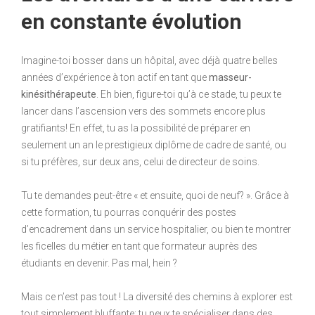
en constante évolution
Imagine-toi bosser dans un hôpital, avec déjà quatre belles
années d’expérience à ton actif en tant que
masseur-
kinésithérapeute
. Eh bien, figure-toi qu’à ce stade, tu peux te
lancer dans l’ascension vers des sommets encore plus
gratifiants! En effet, tu as la possibilité de préparer en
seulement un an le prestigieux diplôme de cadre de santé, ou
si tu préfères, sur deux ans, celui de directeur de soins.
Tu te demandes peut-être « et ensuite, quoi de neuf? ». Grâce à
cette formation, tu pourras conquérir des postes
d’encadrement dans un service hospitalier, ou bien te montrer
les ficelles du métier en tant que formateur auprès des
étudiants en devenir. Pas mal, hein ?
Mais ce n’est pas tout ! La diversité des chemins à explorer est
tout simplement bluffante: tu peux te spécialiser dans des