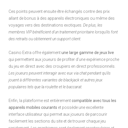
Ces points peuvent ensuite être échangés contre des prix
allant de bonus à des appareils électroniques ou même des
voyages vers des destinations exotiques.
De plus, les
membres VIP bénéficient d’un traitement prioritaire lorsqu’ils font
des retraits ou obtiennent un support client.
Casino Extra offre également
une large gamme de jeux live
qui permettent aux joueurs de profiter d’une expérience proche
du jeu en direct avec des croupiers en direct professionnels.
Les joueurs peuvent interagir avec eux via chat pendant qu’ils
jouent à différentes variantes de blackjack et autres jeux
populaires tels que la roulette et le baccarat.
Enfin, la plateforme est entièrement
compatible avec tous les
appareils mobiles courants
et possède une excellente
interface utilisateur qui permet aux joueurs de parcourir
facilement les sections du site et de trouver chaque jeu
rapidement.
Les graphismes sont également spectaculaires et