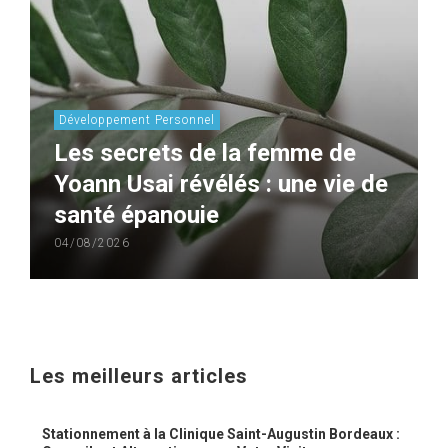
Développement Personnel
Les secrets de la femme de
Yoann Usai révélés : une vie de
santé épanouie
04/08/2026
Les meilleurs articles
Stationnement à la Clinique Saint-Augustin Bordeaux :