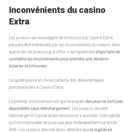
Inconvénients du casino
Extra
Les joueurs qui envisagent de s’inscrire sur Casino Extra
peuvent être intéressés par les inconvénients du casino. Bien
que le site ait beaucoup à offrir, il est également
important de
connaître les inconvénients pour prendre une décision
éclairée et informée.
Ce guide passe en revue certains des désavantages
principaux liés à Casino Extra.
Le premier inconvénient est que la plupart
des jeux ne sont pas
disponibles sans téléchargemen
t. Les joueurs doivent
télécharger le logiciel avant de pouvoir y accéder.
Cela signifie
qu’il est impossible de jouer aux jeux instantanément sur le site
Web.
Les joueurs devront donc attendre que
le logiciel se