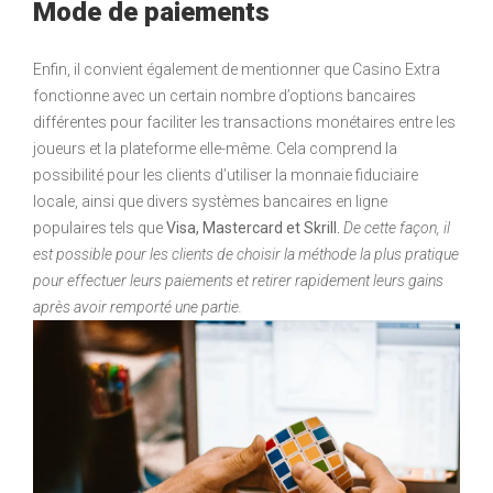
Mode de paiements
Enfin, il convient également de mentionner que Casino Extra
fonctionne avec un certain nombre d’options bancaires
différentes pour faciliter les transactions monétaires entre les
joueurs et la plateforme elle-même. Cela comprend la
possibilité pour les clients d’utiliser la monnaie fiduciaire
locale, ainsi que divers systèmes bancaires en ligne
populaires tels que
Visa, Mastercard et Skrill.
De cette façon, il
est possible pour les clients de choisir la méthode la plus pratique
pour effectuer leurs paiements et retirer rapidement leurs gains
après avoir remporté une partie.