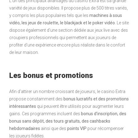
L’un des principaux avantages du casino Extra est sa grande
variété de jeux disponibles. Il propose plus de 500 titres variés,
y compris les plus populaires tels que les
machines à sous
vidéo, les jeux de roulette, le blackjack et le poker vidéo
. Le site
dispose également d’une section dédiée aux jeux live avec des
croupiers professionnels qui permettent aux joueurs de
profiter d’une expérience encore plus réaliste dans le confort
de leur maison.
Les bonus et promotions
Afin d’attirer un nombre croissant de joueurs, le casino Extra
propose constamment des
bonus lucratifs et des promotions
intéressantes
qui peuvent être utilisés pour augmenter leurs
gains. Ces programmes incluent des
bonus d’inscription, des
bonus sans dépôt, des tours gratuits, des cashbacks
hebdomadaires
ainsi que des
points VIP
pour récompenser
les joueurs fidèles.