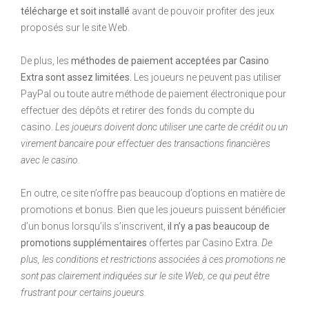
télécharge et soit installé
avant de pouvoir profiter des jeux
proposés sur le site Web.
De plus, les
méthodes de paiement acceptées par Casino
Extra sont assez limitées.
Les joueurs ne peuvent pas utiliser
PayPal ou toute autre méthode de paiement électronique pour
effectuer des dépôts et retirer des fonds du compte du
casino.
Les joueurs doivent donc utiliser une carte de crédit ou un
virement bancaire pour effectuer des transactions financières
avec le casino.
En outre, ce site n’offre pas beaucoup d’options en matière de
promotions et bonus. Bien que les joueurs puissent bénéficier
d’un bonus lorsqu’ils s’inscrivent,
il n’y a pas beaucoup de
promotions supplémentaires
offertes par Casino Extra.
De
plus, les conditions et restrictions associées à ces promotions ne
sont pas clairement indiquées sur le site Web, ce qui peut être
frustrant pour certains joueurs.