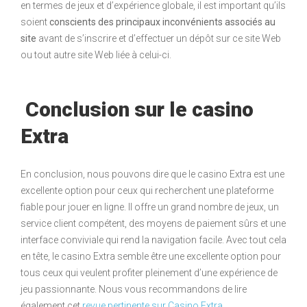
en termes de jeux et d’expérience globale, il est important qu’ils
soient
conscients des principaux inconvénients associés au
site
avant de s’inscrire et d’effectuer un dépôt sur ce site Web
ou tout autre site Web liée à celui-ci.
Conclusion sur le casino
Extra
En conclusion, nous pouvons dire que le casino Extra est une
excellente option pour ceux qui recherchent une plateforme
fiable pour jouer en ligne. Il offre un grand nombre de jeux, un
service client compétent, des moyens de paiement sûrs et une
interface conviviale qui rend la navigation facile. Avec tout cela
en tête, le casino Extra semble être une excellente option pour
tous ceux qui veulent profiter pleinement d’une expérience de
jeu passionnante. Nous vous recommandons de lire
également cet
revue pertinente sur Casino Extra
.