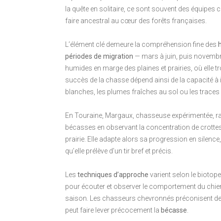
la quête en solitaire, ce sont souvent des équipes 
faire ancestral au cœur des forêts françaises.
L’élément clé demeure la compréhension fine des
périodes de migration
— mars à juin, puis novemb
humides en marge des plaines et prairies, où elle tr
succès de la chasse dépend ainsi de la capacité à in
blanches, les plumes fraîches au sol ou les traces
En Touraine, Margaux, chasseuse expérimentée, rac
bécasses en observant la concentration de crotte
prairie. Elle adapte alors sa progression en silence
qu’elle prélève d’un tir bref et précis.
Les
techniques d’approche
varient selon le biotop
pour écouter et observer le comportement du chien,
saison. Les chasseurs chevronnés préconisent de to
peut faire lever précocement la
bécasse
.