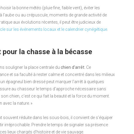
oisir la bonne météo (pluie fine, faible vent), éviter les
 à l’aube ou au crépuscule, moments de grande activité de
pratique aux évolutions récentes, il peut être judicieux de
ticle sur les événements locaux et le calendrier cynégétique
.
t pour la chasse à la bécasse
s souligner la place centrale du
chien d’arrêt
. Ce
ce et sa faculté à rester calme et concentré dans les milieux
 un épagneul bien dressé peut marquer l’arrêt à quelques
assure au chasseur le temps d’approche nécessaire sans
 son chien, c’est ce qui fait la beauté et la force du moment.
 avec la nature. »
étant souvent réduite dans les sous-bois, il convient de s’équiper
e tir irréprochable. Prendre le temps de signaler sa présence
ces lieux chargés d’histoire et de vie sauvage.