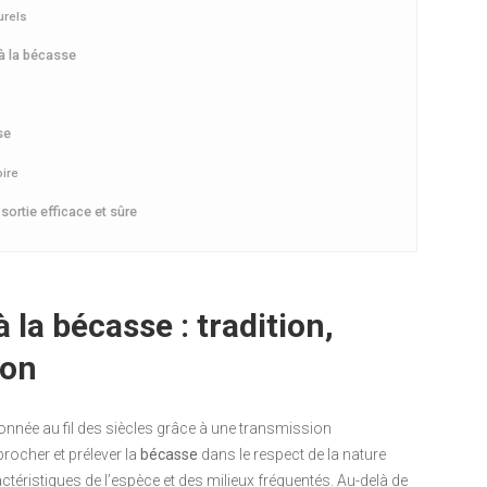
urels
 à la bécasse
se
ire
ortie efficace et sûre
la bécasse : tradition,
ion
ionnée au fil des siècles grâce à une transmission
procher et prélever la
bécasse
dans le respect de la nature
éristiques de l’espèce et des milieux fréquentés. Au-delà de