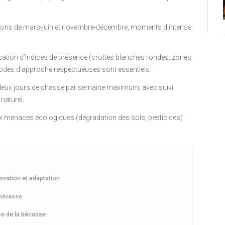
tions de mars-juin et novembre-décembre, moments d’intense
fication d’indices de présence (crottes blanches rondes, zones
hodes d’approche respectueuses sont essentiels.
deux jours de chasse par semaine maximum, avec suivi
 naturel.
 aux menaces écologiques (dégradation des sols, pesticides)
rvation et adaptation
a bécasse
ce de la bécasse