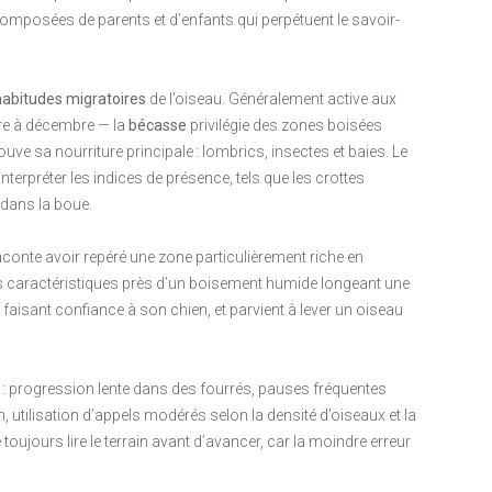
composées de parents et d’enfants qui perpétuent le savoir-
habitudes migratoires
de l’oiseau. Généralement active aux
re à décembre — la
bécasse
privilégie des zones boisées
ouve sa nourriture principale : lombrics, insectes et baies. Le
terpréter les indices de présence, tels que les crottes
 dans la boue.
onte avoir repéré une zone particulièrement riche en
s caractéristiques près d’un boisement humide longeant une
, faisant confiance à son chien, et parvient à lever un oiseau
e : progression lente dans des fourrés, pauses fréquentes
 utilisation d’appels modérés selon la densité d’oiseaux et la
ujours lire le terrain avant d’avancer, car la moindre erreur