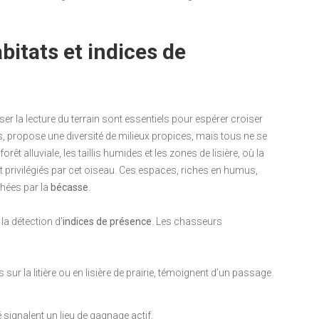
itats et indices de
ser la lecture du terrain sont essentiels pour espérer croiser
es, propose une diversité de milieux propices, mais tous ne se
êt alluviale, les taillis humides et les zones de lisière, où la
 privilégiés par cet oiseau. Ces espaces, riches en humus,
hées par la
bécasse
.
la détection d’
indices de présence
. Les chasseurs
 sur la litière ou en lisière de prairie, témoignent d’un passage
signalent un lieu de gagnage actif.