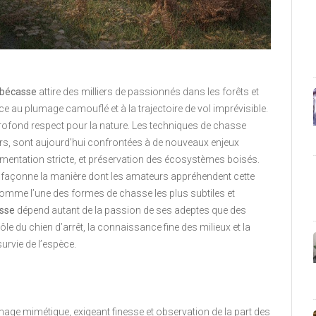
bécasse
attire des milliers de passionnés dans les forêts et
ce au plumage camouflé et à la trajectoire de vol imprévisible.
profond respect pour la nature. Les techniques de chasse
urs, sont aujourd’hui confrontées à de nouveaux enjeux
ementation stricte, et préservation des écosystèmes boisés.
lité façonne la manière dont les amateurs appréhendent cette
omme l’une des formes de chasse les plus subtiles et
sse
dépend autant de la passion de ses adeptes que des
le du chien d’arrêt, la connaissance fine des milieux et la
urvie de l’espèce.
mage mimétique, exigeant finesse et observation de la part des