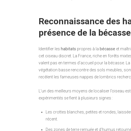
Reconnaissance des hab
présence de la bécasse
Identifier les
habitats
propres à la
bécasse
et maîtri
cet oiseau discret. La France, riche en forêts mixt
valent pas en termes d’accueil pour la bécasse. La for
végétation basse rencontre des sols meubles, sont
recèlent les fameuses nappes de lombrics recherc
L’un des meilleurs moyens de localiser l’oiseau est 
expérimentés se fient à plusieurs signes :
Les crottes blanches, petites et rondes, laissées
récent.
Des zones de terre remuée et d’humus retourné 