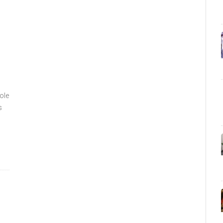
ole
s