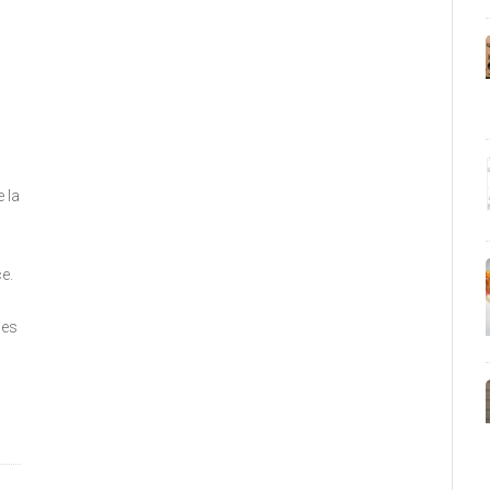
 la
e.
ues