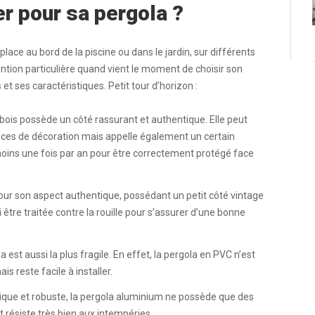
er pour sa pergola ?
lace au bord de la piscine ou dans le jardin, sur différents
ttention particulière quand vient le moment de choisir son
 ses caractéristiques. Petit tour d’horizon :
 bois possède un côté rassurant et authentique. Elle peut
nces de décoration mais appelle également un certain
u moins une fois par an pour être correctement protégé face
 pour son aspect authentique, possédant un
petit côté vintage
 être traitée contre la rouille pour s’assurer d’une bonne
est aussi la plus fragile. En effet, la pergola en PVC n’est
 reste facile à installer.
tique et robuste, la pergola aluminium ne possède que des
 résiste très bien aux intempéries.