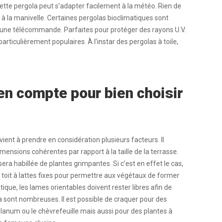
cette pergola peut s’adapter facilement à la météo. Rien de
 à la manivelle. Certaines pergolas bioclimatiques sont
une télécommande. Parfaites pour protéger des rayons U.V.
rticulièrement populaires. À l’instar des pergolas à toile,
en compte pour bien choisir
ient à prendre en considération plusieurs facteurs. Il
mensions cohérentes par rapport à la taille de la terrasse.
a sera habillée de plantes grimpantes. Si c’est en effet le cas,
 toit à lattes fixes pour permettre aux végétaux de former
ique, les lames orientables doivent rester libres afin de
a sont nombreuses. Il est possible de craquer pour des
olanum ou le chèvrefeuille mais aussi pour des plantes à