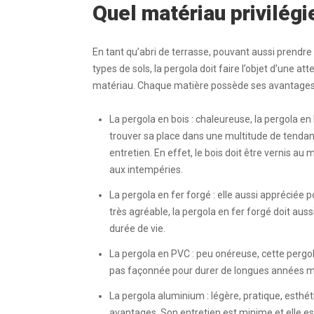
Quel matériau privilégi
En tant qu’abri de terrasse, pouvant aussi prendre p
types de sols, la pergola doit faire l’objet d’une a
matériau. Chaque matière possède ses avantages et
La pergola en bois : chaleureuse, la pergola en
trouver sa place dans une multitude de tenda
entretien. En effet, le bois doit être vernis a
aux intempéries.
La pergola en fer forgé : elle aussi appréciée
très agréable, la pergola en fer forgé doit
aussi
durée de vie.
La pergola en PVC : peu onéreuse, cette pergola 
pas façonnée pour durer de longues années mais
La pergola aluminium : légère, pratique, esthé
avantages. Son entretien est minime et elle est