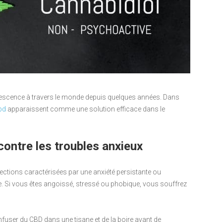
udescence à travers le monde depuis quelques années. Dans
bd
apparaissent comme une solution efficace dans le
contre les troubles anxieux
ections caractérisées par une anxiété persistante ou
ne. Si vous êtes angoissé, stressé ou phobique, vous souffrez
’infuser du CBD dans une tisane et de la boire avant de