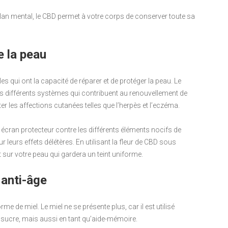
plan mental, le CBD permet à votre corps de conserver toute sa
e la peau
es qui ont la capacité de réparer et de protéger la peau. Le
les différents systèmes qui contribuent au renouvellement de
iter les affections cutanées telles que l’herpès et l’eczéma.
n écran protecteur contre les différents éléments nocifs de
leurs effets délétères. En utilisant la fleur de CBD sous
 sur votre peau qui gardera un teint uniforme.
 anti-âge
de miel. Le miel ne se présente plus, car il est utilisé
sucre, mais aussi en tant qu’aide-mémoire.