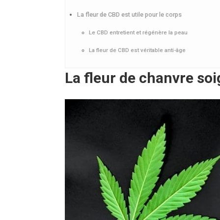
La fleur de CBD est utile pour le corps
Le CBD entretient et régénère la peau
La fleur de CBD est véritable anti-âge
La fleur de chanvre so