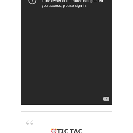
𝗧𝗜𝗖 𝗧𝗔𝗖