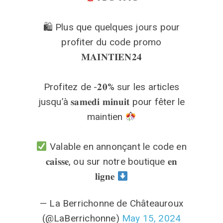
🛍 Plus que quelques jours pour
profiter du code promo
𝐌𝐀𝐈𝐍𝐓𝐈𝐄𝐍𝟐𝟒
Profitez de -𝟐𝟎% sur les articles
jusqu’à 𝐬𝐚𝐦𝐞𝐝𝐢 𝐦𝐢𝐧𝐮𝐢𝐭 pour fêter le
maintien
Valable en annonçant le code en
𝐜𝐚𝐢𝐬𝐬𝐞, ou sur notre boutique 𝐞𝐧
𝐥𝐢𝐠𝐧𝐞
— La Berrichonne de Châteauroux
(@LaBerrichonne)
May 15, 2024