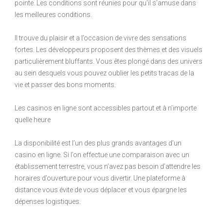
pointe. Les conditions sont réunies pour qu’il s’amuse dans
les meilleures conditions.
Il trouve du plaisir et a l’occasion de vivre des sensations
fortes. Les développeurs proposent des thèmes et des visuels
particulièrement bluffants. Vous êtes plongé dans des univers
au sein desquels vous pouvez oublier les petits tracas de la
vie et passer des bons moments.
Les casinos en ligne sont accessibles partout et à n’importe
quelle heure
La disponibilité est l’un des plus grands avantages d’un
casino en ligne. Si l’on effectue une comparaison avec un
établissement terrestre, vous n’avez pas besoin d’attendre les
horaires d’ouverture pour vous divertir. Une plateforme à
distance vous évite de vous déplacer et vous épargne les
dépenses logistiques.