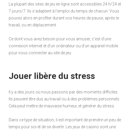
La plupart des sites de jeu en ligne sont accessibles 24 h/24 et
7 jours/7. Ils s’adaptent à l’emploi du temps de chacun. Vous
pouvez alors en profiter durant vos heures de pause, après le
travail, ou en déplacement.
Ce dont vous avez besoin pour vous amuser, c’est d’une
connexion internet et d’un ordinateur ou d’un appareil mobile
pour vous connecter au site de jeu.
Jouer libère du stress
Il y a des jours où nous passons par des moments difficiles.
Ils peuvent être dus au travail ou à des problèmes personnels.
Cela peut mettre de mauvaise humeur, et générer du stress.
Dans ce type de situation, il est important de prendre un peu de
temps pour soi et de se divertir. Les jeux de casino sont une