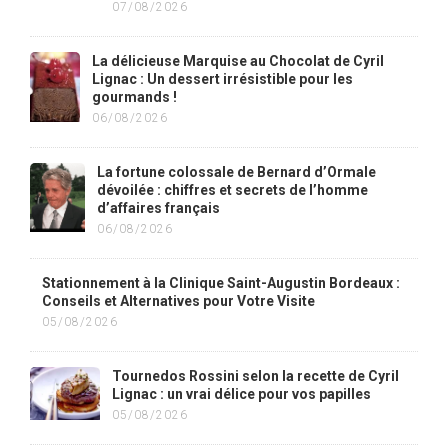
07/08/2026
La délicieuse Marquise au Chocolat de Cyril
Lignac : Un dessert irrésistible pour les
gourmands !
06/08/2026
La fortune colossale de Bernard d’Ormale
dévoilée : chiffres et secrets de l’homme
d’affaires français
06/08/2026
Stationnement à la Clinique Saint-Augustin Bordeaux :
Conseils et Alternatives pour Votre Visite
05/08/2026
Tournedos Rossini selon la recette de Cyril
Lignac : un vrai délice pour vos papilles
05/08/2026