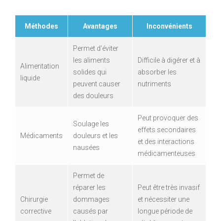
Méthodes
Avantages
Inconvénients
Permet d’éviter
les aliments
Difficile à digérer et à
Alimentation
solides qui
absorber les
liquide
peuvent causer
nutriments
des douleurs
Peut provoquer des
Soulage les
effets secondaires
Médicaments
douleurs et les
et des interactions
nausées
médicamenteuses
Permet de
réparer les
Peut être très invasif
Chirurgie
dommages
et nécessiter une
corrective
causés par
longue période de