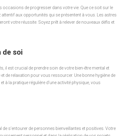
es occasions de progresser dans votre vie. Que ce soit sur le
z attentif aux opportunités qui se présentent à vous. Les astres
nt votre réussite. Soyez prêt à relever de nouveaux défis et
 de soi
 il est crucial de prendre soin de votre bien-être mental et
t de relaxation pour vous ressourcer. Une bonne hygiène de
t à la pratique régulière d’une activité physique, vous
l de s’entourer de personnes bienveillantes et positives. Votre
ouissement personnel et dans la réalisation de vos projets.