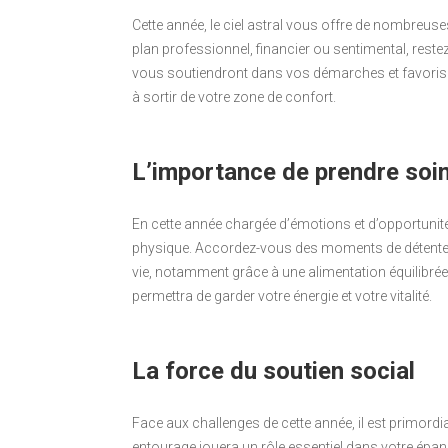
Cette année, le ciel astral vous offre de nombreus
plan professionnel, financier ou sentimental, reste
vous soutiendront dans vos démarches et favorisero
à sortir de votre zone de confort.
L’importance de prendre soin
En cette année chargée d’émotions et d’opportunités,
physique. Accordez-vous des moments de détente e
vie, notamment grâce à une alimentation équilibrée e
permettra de garder votre énergie et votre vitalité.
La force du soutien social
Face aux challenges de cette année, il est primordia
entourage jouera un rôle essentiel dans votre épan