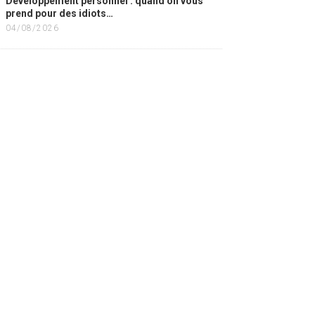
Développement personnel : quand on vous
prend pour des idiots…
04/08/2026