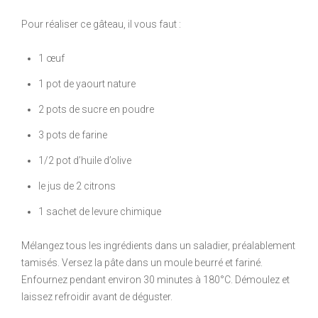
Pour réaliser ce gâteau, il vous faut :
1 œuf
1 pot de yaourt nature
2 pots de sucre en poudre
3 pots de farine
1/2 pot d’huile d’olive
le jus de 2 citrons
1 sachet de levure chimique
Mélangez tous les ingrédients dans un saladier, préalablement
tamisés. Versez la pâte dans un moule beurré et fariné.
Enfournez pendant environ 30 minutes à 180°C. Démoulez et
laissez refroidir avant de déguster.