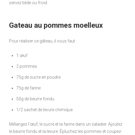
servez tiède ou froid.
Gateau au pommes moelleux
Pour réaliser ce gâteau, il vous faut :
1 œuf
2 pommes
75g de sucre en poudre
75g de farine
50g de beurre fondu
1/2 sachet de levure chimique
Mélangez l’œuf, le sucre et la farine dans un saladier. Ajoutez
le beurre fondu et la levure. Épluchez les pommes et coupez-