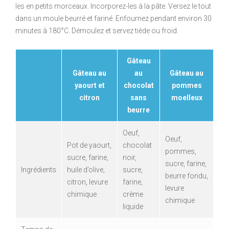
les en petits morceaux. Incorporez-les à la pâte. Versez le tout
dans un moule beurré et fariné. Enfournez pendant environ 30
minutes à 180°C. Démoulez et servez tiède ou froid.
Gâteau
Gâteau au
au
Gâteau au
yaourt et
chocolat
pommes
citron
sans
moelleux
beurre
Oeuf,
Oeuf,
Pot de yaourt,
chocolat
pommes,
sucre, farine,
noir,
sucre, farine,
Ingrédients
huile d’olive,
sucre,
beurre fondu,
citron, levure
farine,
levure
chimique
crème
chimique
liquide