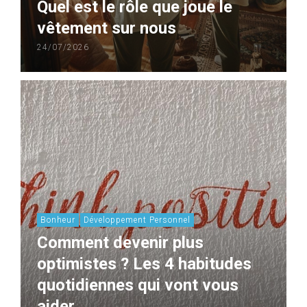
Quel est le rôle que joue le
vêtement sur nous
24/07/2026
Bonheur
Développement Personnel
Comment devenir plus
optimistes ? Les 4 habitudes
quotidiennes qui vont vous
aider