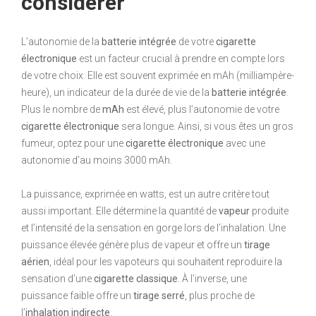
considérer
L’autonomie de la
batterie intégrée
de votre
cigarette
électronique
est un facteur crucial à prendre en compte lors
de votre choix. Elle est souvent exprimée en mAh (milliampère-
heure), un indicateur de la durée de vie de la
batterie intégrée
.
Plus le nombre de
mAh
est élevé, plus l’autonomie de votre
cigarette électronique
sera longue. Ainsi, si vous êtes un gros
fumeur, optez pour une
cigarette électronique
avec une
autonomie d’au moins 3000 mAh.
La puissance, exprimée en watts, est un autre critère tout
aussi important. Elle détermine la quantité de
vapeur
produite
et l’intensité de la sensation en gorge lors de l’inhalation. Une
puissance élevée génère plus de vapeur et offre un
tirage
aérien
, idéal pour les vapoteurs qui souhaitent reproduire la
sensation d’une
cigarette classique
. À l’inverse, une
puissance faible offre un
tirage serré
, plus proche de
l’
inhalation indirecte
.