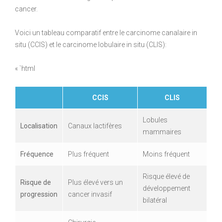
cancer.
Voici un tableau comparatif entre le carcinome canalaire in
situ (CCIS) et le carcinome lobulaire in situ (CLIS):
« `html
CCIS
CLIS
Lobules
Localisation
Canaux lactifères
mammaires
Fréquence
Plus fréquent
Moins fréquent
Risque élevé de
Risque de
Plus élevé vers un
développement
progression
cancer invasif
bilatéral