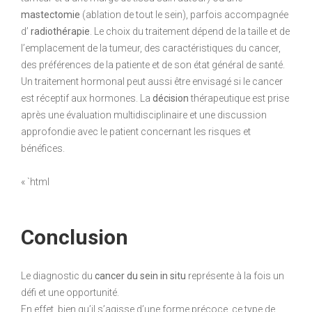
mastectomie
(ablation de tout le sein), parfois accompagnée
d’
radiothérapie
. Le choix du traitement dépend de la taille et de
l’emplacement de la tumeur, des caractéristiques du cancer,
des préférences de la patiente et de son état général de santé.
Un traitement hormonal peut aussi être envisagé si le cancer
est réceptif aux hormones. La
décision
thérapeutique est prise
après une évaluation multidisciplinaire et une discussion
approfondie avec le patient concernant les risques et
bénéfices.
« `html
Conclusion
Le diagnostic du
cancer du sein in situ
représente à la fois un
défi et une opportunité.
En effet, bien qu’il s’agisse d’une forme précoce, ce type de