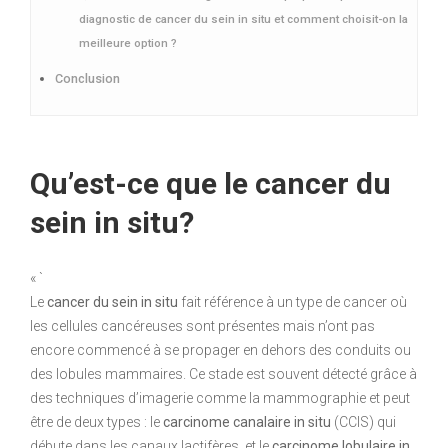
diagnostic de cancer du sein in situ et comment choisit-on la
meilleure option ?
Conclusion
Qu’est-ce que le cancer du
sein in situ?
« `
Le
cancer du sein in situ
fait référence à un type de cancer où
les cellules cancéreuses sont présentes mais n’ont pas
encore commencé à se propager en dehors des conduits ou
des lobules mammaires. Ce stade est souvent détecté grâce à
des techniques d’imagerie comme la mammographie et peut
être de deux types : le
carcinome canalaire in situ
(CCIS) qui
débute dans les canaux lactifères, et le
carcinome lobulaire in