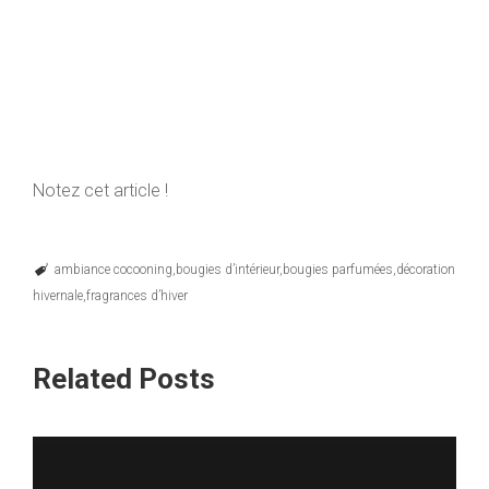
Notez cet article !
ambiance cocooning
bougies d’intérieur
bougies parfumées
décoration
hivernale
fragrances d’hiver
Related Posts