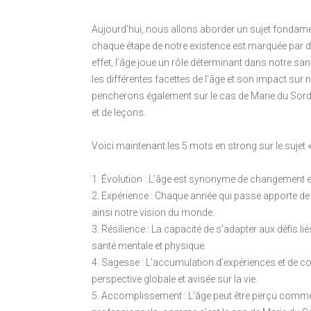
Aujourd’hui, nous allons aborder un sujet fondamenta
chaque étape de notre existence est marquée par
effet, l’âge joue un rôle déterminant dans notre sant
les différentes facettes de l’âge et son impact sur 
pencherons également sur le cas de Marie du Sorde
et de leçons.
Voici maintenant les 5 mots en strong sur le sujet «
1. Évolution : L’âge est synonyme de changement et
2. Expérience : Chaque année qui passe apporte d
ainsi notre vision du monde.
3. Résilience : La capacité de s’adapter aux défis li
santé mentale et physique.
4. Sagesse : L’accumulation d’expériences et de c
perspective globale et avisée sur la vie.
5. Accomplissement : L’âge peut être perçu comme u