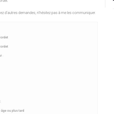
rdet.
avez d’autres demandes, n’hésitez pas à me les communiquer.
Sordet
Sordet
f :
t
 âge ou plus tard