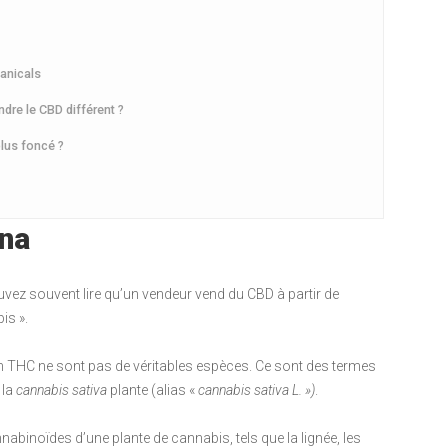
tanicals
dre le CBD différent ?
plus foncé ?
ana
ouvez souvent lire qu’un vendeur vend du CBD à partir de
is ».
 en THC ne sont pas de véritables espèces. Ce sont des termes
 la
cannabis sativa
plante (alias «
cannabis sativa L. »)
.
abinoïdes d’une plante de cannabis, tels que la lignée, les