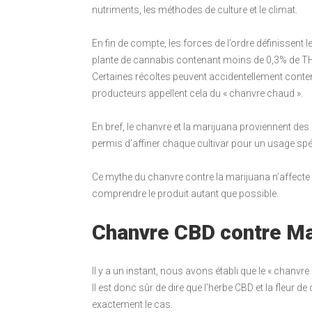
nutriments, les méthodes de culture et le climat.
En fin de compte, les forces de l’ordre définissent 
plante de cannabis contenant moins de 0,3% de THC.
Certaines récoltes peuvent accidentellement contenir
producteurs appellent cela du « chanvre chaud ».
En bref, le chanvre et la marijuana proviennent de
permis d’affiner chaque cultivar pour un usage spé
Ce mythe du chanvre contre la marijuana n’affecte p
comprendre le produit autant que possible.
Chanvre CBD contre Ma
Il y a un instant, nous avons établi que le « chanvr
Il est donc sûr de dire que l’herbe CBD et la fleur
exactement le cas.