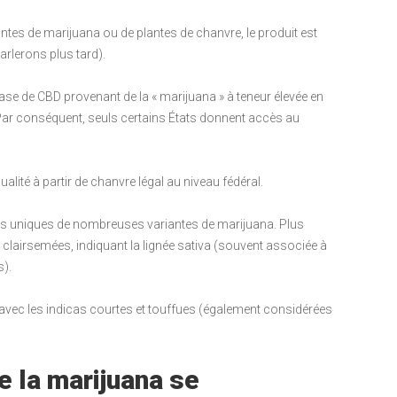
antes de marijuana ou de plantes de chanvre, le produit est
arlerons plus tard).
ase de CBD provenant de la « marijuana » à teneur élevée en
ar conséquent, seuls certains États donnent accès au
alité à partir de chanvre légal au niveau fédéral.
ues uniques de nombreuses variantes de marijuana. Plus
 clairsemées, indiquant la lignée sativa (souvent associée à
s).
avec les indicas courtes et touffues (également considérées
e la marijuana se