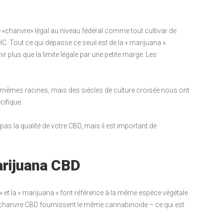
le «chanvre» légal au niveau fédéral comme tout cultivar de
 Tout ce qui dépasse ce seuil est de la « marijuana ».
 plus que la limite légale par une petite marge. Les
s mêmes racines, mais des siècles de culture croisée nous ont
cifique.
as la qualité de votre CBD, mais il est important de
rijuana CBD
e » et la « marijuana » font référence à la même espèce végétale.
 de chanvre CBD fournissent le même cannabinoïde – ce qui est