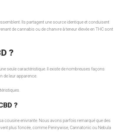
ressemblent. Ils partagent une source identique et conduisent
ovenant de cannabis ou de chanvre à teneur élevée en THC sont
BD ?
ne seule caractéristique. Il existe de nombreuses façons
on de leur apparence.
éristiques.
 CBD ?
e sa cousine enivrante. Nous avons parfois remarqué que des
souvent plus foncée, comme Pennywise, Cannatonic ou Nebula