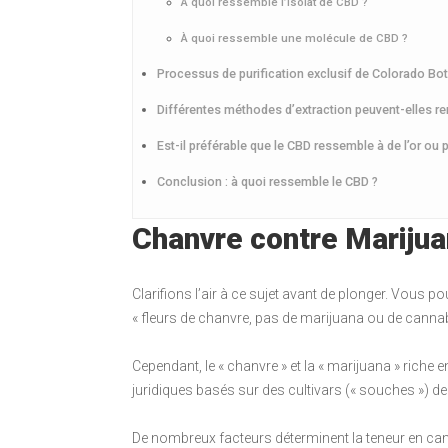
À quoi ressemble l’isolat de CBD ?
À quoi ressemble une molécule de CBD ?
Processus de purification exclusif de Colorado Bo
Différentes méthodes d’extraction peuvent-elles ren
Est-il préférable que le CBD ressemble à de l’or ou 
Conclusion : à quoi ressemble le CBD ?
Chanvre contre Mariju
Clarifions l’air à ce sujet avant de plonger. Vous p
« fleurs de chanvre, pas de marijuana ou de cannab
Cependant, le « chanvre » et la « marijuana » riche
juridiques basés sur des cultivars (« souches ») de
De nombreux facteurs déterminent la teneur en cann