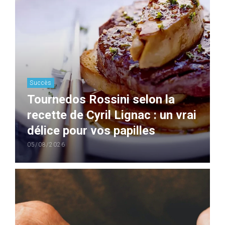
Succès
Tournedos Rossini selon la
recette de Cyril Lignac : un vrai
délice pour vos papilles
05/08/2026