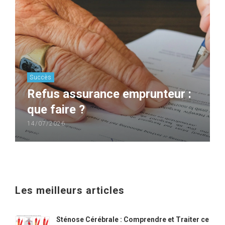
Succès
Refus assurance emprunteur :
que faire ?
14/07/2026
Les meilleurs articles
Sténose Cérébrale : Comprendre et Traiter ce