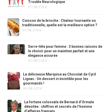
Trouble Neurologique
07/08/2026
Cuisson de la brioche : Chaleur tournante ou
traditionnelle, quelle est la meilleure option ?
07/08/2026
Serre-tête pour femme : 3 bonnes raisons de
le choisir pour un maintien parfait et une
élégance assurée
07/08/2026
La délicieuse Marquise au Chocolat de Cyril
Lignac : Un dessert irrésistible pour les
gourmands !
06/08/2026
La fortune colossale de Bernard d’Ormale
dévoilée : chiffres et secrets de l’homme
d’affaires français