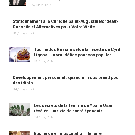
06/08/2026
Stationnement à la Clinique Saint-Augustin Bordeaux :
Conseils et Alternatives pour Votre Visite
05/08/2026
Tournedos Rossini selon la recette de Cyril
Lignac : un vrai délice pour vos papilles
05/08/2026
Développement personnel : quand on vous prend pour
des idiots…
04/08/2026
Les secrets de la femme de Yoann Usai
révélés : une vie de santé épanouie
04/08/2026
Bûcheron en musculation : le faire