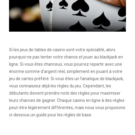
Si les jeux de tables de casino sont votre spécialité, alors
pourquoi ne pas tenter votre chance et jouer au blackjack en
ligne. Si vous êtes chanceux, vous pourrez repartir avec une
énorme somme d’argent réel, simplement en jouant à votre
jeu de cartes préféré. Si vous êtes un fanatique de blackjack,
vous connaissez déjà les règles du jeu. Cependant, les
débutants doivent prendre note des règles pour maximiser
leurs chances de gagner. Chaque casino en ligne à des règles
peut-être légèrement différentes, mais nous vous proposons
ci-dessous un guide pour les règles de base.